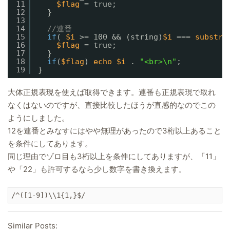
11
$flag
= true;
12
}
13
14
//連番
15
if
( 
$i
>= 100 && (string)
$i
=== 
substr
(
16
$flag
= true;
17
}
18
if
(
$flag
) 
echo
$i
. 
"<br>\n"
;
19
}
大体正規表現を使えば取得できます。連番も正規表現で取れ
なくはないのですが、直接比較したほうが直感的なのでこの
ようにしました。
12を連番とみなすにはやや無理があったので3桁以上あること
を条件にしてあります。
同じ理由でゾロ目も3桁以上を条件にしてありますが、「11」
や「22」も許可するなら少し数字を書き換えます。
/^([1-9])\\1{1,}$/
Similar Posts: