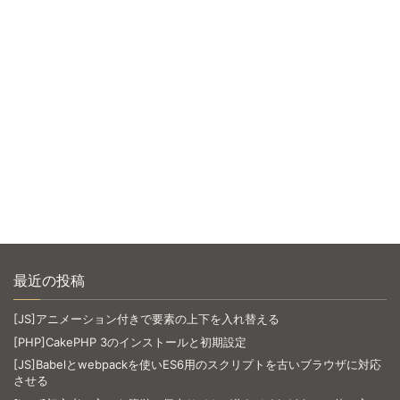
最近の投稿
[JS]アニメーション付きで要素の上下を入れ替える
[PHP]CakePHP 3のインストールと初期設定
[JS]Babelとwebpackを使いES6用のスクリプトを古いブラウザに対応
させる