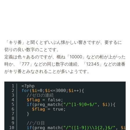
「キリ番」と聞くとずいぶん懐かしい響きですが、要するに
切りの良い数字のことです。
定義は色々あるのですが、概ね「10000」などの桁が上がった
時か、「777」などの同じ数字の連続、「12345」などの連番
がキリ番とみなされることが多いようです。
1
<?php
2
for
(
$i
=0;
$i
<=3000;
$i
++){
3
//ゼロの連続
4
$flag
= false;
5
if
(preg_match(
"/^[1-9]0+$/"
, 
$i
)){
6
$flag
= true;
7
}
8
9
//ゾロ目
10
if
(preg_match(
"/^([1-9])\\1{2,}$/"
, 
$i
)