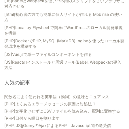
[JS]Babelとwebpackを使いES6用のスクリプトを古いブラウザに
対応させる
[html]初心者の方でも簡単に個人サイトが作れる Mobirise の使い
方
[PHP]Local by Flywheel で簡単にWordPressのローカル開発環境
を構築
[PHP]DockerでPHP, MySQL(MariaDB), nginxを使ったローカル開
発環境を構築する
[JS]Vue.jsで単一ファイルコンポーネントを作る
[JS]Reactのインストールと周辺ツール(Babel, Webpack)の導入
方法
人気の記事
関数名によく使われる英単語（動詞）の意味とニュアンス
[PHP]よくあるエラーメッセージの原因と対処法 1
[PHP]文字化けせずにCSVファイルを読み込み、配列に変換する
[PHP]日付から曜日を割り出す
[PHP, JS]jQueryのAjaxによるPHP、Javascript間の送受信