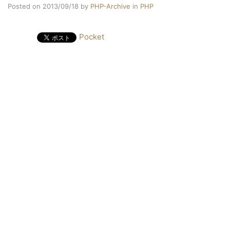
Posted on 2013/09/18
by
PHP-Archive
in
PHP
Pocket