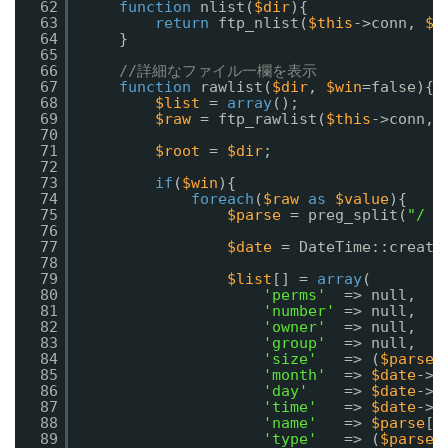
62
function
nlist(
$dir
){
63
return
ftp_nlist(
$this
->conn, 
$d
64
}
65
66
//詳細なファイル一欄を表示
67
function
rawlist(
$dir
, 
$win
=false){
68
$list
= 
array
();
69
$raw
= ftp_rawlist(
$this
->conn, 
70
71
$root
= 
$dir
;
72
73
if
(
$win
){
74
foreach
(
$raw
as
$value
){
75
$parse
= preg_split(
"/ +
76
77
$date
= DateTime::create
78
79
$list
[] = 
array
(
80
'perms'
=> null,
81
'number'
=> null,
82
'owner'
=> null,
83
'group'
=> null,
84
'size'
=> (
$parse
[
85
'month'
=> 
$date
->f
86
'day'
=> 
$date
->f
87
'time'
=> 
$date
->f
88
'name'
=> 
$parse
[3
89
'type'
=> (
$parse
[