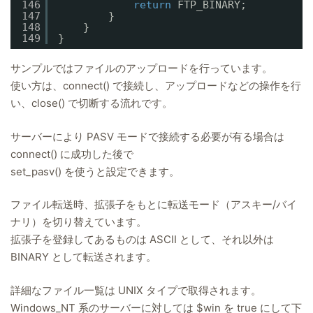
146
return
FTP_BINARY;
147
}
148
}
149
}
サンプルではファイルのアップロードを行っています。
使い方は、connect() で接続し、アップロードなどの操作を行
い、close() で切断する流れです。
サーバーにより PASV モードで接続する必要が有る場合は
connect() に成功した後で
set_pasv() を使うと設定できます。
ファイル転送時、拡張子をもとに転送モード（アスキー/バイ
ナリ）を切り替えています。
拡張子を登録してあるものは ASCII として、それ以外は
BINARY として転送されます。
詳細なファイル一覧は UNIX タイプで取得されます。
Windows_NT 系のサーバーに対しては $win を true にして下