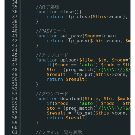
34
35
//終了処理
36
function
close(){
37
return
ftp_close(
$this
->conn);
38
}
39
40
//PASVモード
41
function
set_pasv(
$mode
=true){
42
return
ftp_pasv(
$this
->conn, 
$mo
43
}
44
45
//アップロード
46
function
upload(
$file
, 
$to
, 
$mode
=
'a
47
if
(
$mode
== 
'auto'
) 
$mode
= 
$thi
48
$to
= (preg_match(
'/(\\\\|\/)$/'
49
$result
= ftp_put(
$this
->conn, 
$
50
return
$result
;
51
}
52
53
//ダウンロード
54
function
download(
$file
, 
$to
, 
$mode
=
55
if
(
$mode
== 
'auto'
) 
$mode
= 
$thi
56
$to
= (preg_match(
'/(\\\\|\/)$/'
57
$result
= ftp_get(
$this
->conn, 
$
58
return
$result
;
59
}
60
61
//ファイル一覧を表示