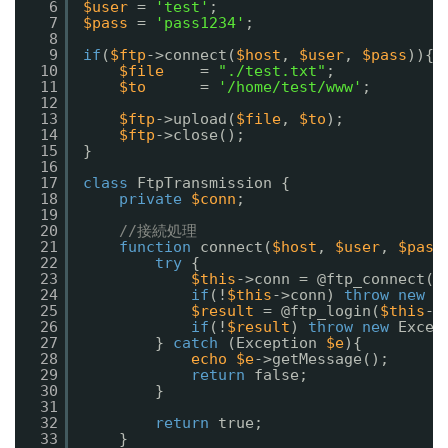
6
$user
= 
'test'
;
7
$pass
= 
'pass1234'
;
8
9
if
(
$ftp
->connect(
$host
, 
$user
, 
$pass
)){
10
$file
= 
"./test.txt"
;
11
$to
= 
'/home/test/www'
;
12
13
$ftp
->upload(
$file
, 
$to
);
14
$ftp
->close();
15
}
16
17
class
FtpTransmission {
18
private
$conn
;
19
20
//接続処理
21
function
connect(
$host
, 
$user
, 
$pass
22
try
{
23
$this
->conn = @ftp_connect(
$
24
if
(!
$this
->conn) 
throw
new
E
25
$result
= @ftp_login(
$this
->
26
if
(!
$result
) 
throw
new
Excep
27
} 
catch
(Exception 
$e
){
28
echo
$e
->getMessage();
29
return
false;
30
}
31
32
return
true;
33
}