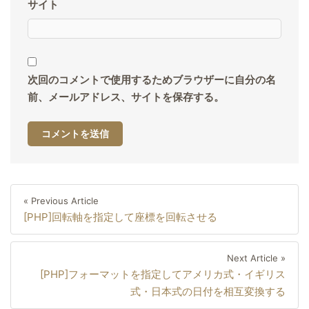
サイト
次回のコメントで使用するためブラウザーに自分の名
前、メールアドレス、サイトを保存する。
投
Previous
« Previous Article
稿
[PHP]回転軸を指定して座標を回転させる
Article
ナ
ビ
Next
Next Article »
ゲ
[PHP]フォーマットを指定してアメリカ式・イギリス
Artic
ー
式・日本式の日付を相互変換する
シ