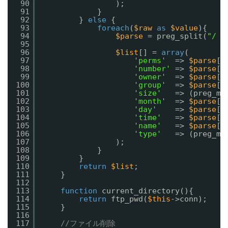
90
);
91
}
92
} 
else
{
93
foreach
(
$raw
as
$value
){
94
$parse
= preg_split(
"/ +
95
96
$list
[] = 
array
(
97
'perms'
=> 
$parse
[0
98
'number'
=> 
$parse
[1
99
'owner'
=> 
$parse
[2
100
'group'
=> 
$parse
[3
101
'size'
=> (preg_ma
102
'month'
=> 
$parse
[5
103
'day'
=> 
$parse
[6
104
'time'
=> 
$parse
[7
105
'name'
=> 
$parse
[8
106
'type'
=> (preg_ma
107
);
108
}
109
}
110
return
$list
;
111
}
112
113
function
current_directory(){
114
return
ftp_pwd(
$this
->conn);
115
}
116
117
//ファイル削除