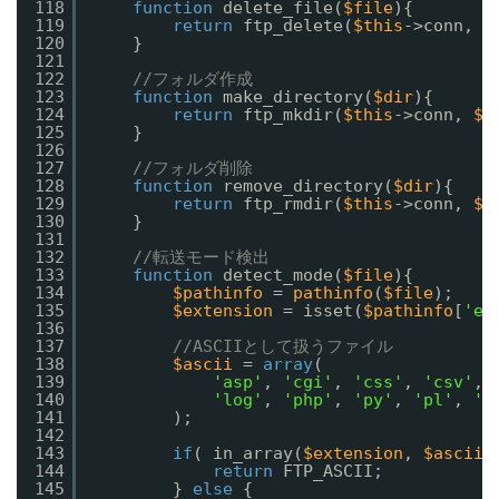
118
function
delete_file(
$file
){
119
return
ftp_delete(
$this
->conn, 
$
120
}
121
122
//フォルダ作成
123
function
make_directory(
$dir
){
124
return
ftp_mkdir(
$this
->conn, 
$d
125
}
126
127
//フォルダ削除
128
function
remove_directory(
$dir
){
129
return
ftp_rmdir(
$this
->conn, 
$d
130
}
131
132
//転送モード検出
133
function
detect_mode(
$file
){
134
$pathinfo
= 
pathinfo
(
$file
);
135
$extension
= isset(
$pathinfo
[
'ex
136
137
//ASCIIとして扱うファイル
138
$ascii
= 
array
(
139
'asp'
, 
'cgi'
, 
'css'
, 
'csv'
, 
140
'log'
, 
'php'
, 
'py'
, 
'pl'
, 
's
141
);
142
143
if
( in_array(
$extension
, 
$ascii
)
144
return
FTP_ASCII;
145
} 
else
{