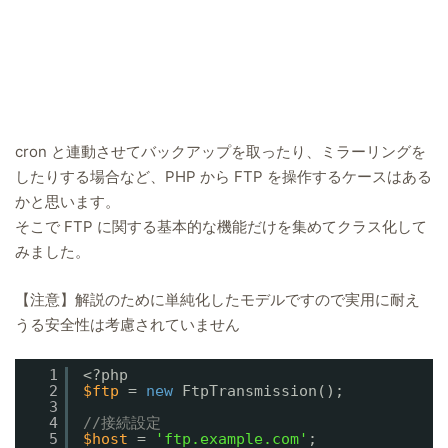
cron と連動させてバックアップを取ったり、ミラーリングを
したりする場合など、PHP から FTP を操作するケースはある
かと思います。
そこで FTP に関する基本的な機能だけを集めてクラス化して
みました。
【注意】解説のために単純化したモデルですので実用に耐え
うる安全性は考慮されていません
1
<?php
2
$ftp
= 
new
FtpTransmission();
3
4
//接続設定
5
$host
= 
'ftp.example.com'
;