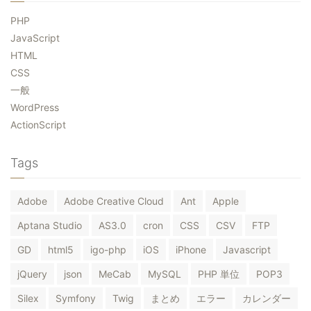
PHP
JavaScript
HTML
CSS
一般
WordPress
ActionScript
Tags
Adobe
Adobe Creative Cloud
Ant
Apple
Aptana Studio
AS3.0
cron
CSS
CSV
FTP
GD
html5
igo-php
iOS
iPhone
Javascript
jQuery
json
MeCab
MySQL
PHP 単位
POP3
Silex
Symfony
Twig
まとめ
エラー
カレンダー