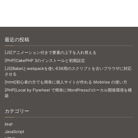
最近の投稿
[JS]アニメーション付きで要素の上下を入れ替える
[PHP]CakePHP 3のインストールと初期設定
[JS]Babelとwebpackを使いES6用のスクリプトを古いブラウザに対応
させる
[html]初心者の方でも簡単に個人サイトが作れる Mobirise の使い方
[PHP]Local by Flywheel で簡単にWordPressのローカル開発環境を構
築
カテゴリー
PHP
JavaScript