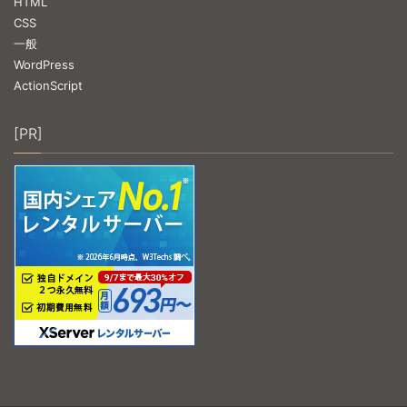
HTML
CSS
一般
WordPress
ActionScript
[PR]