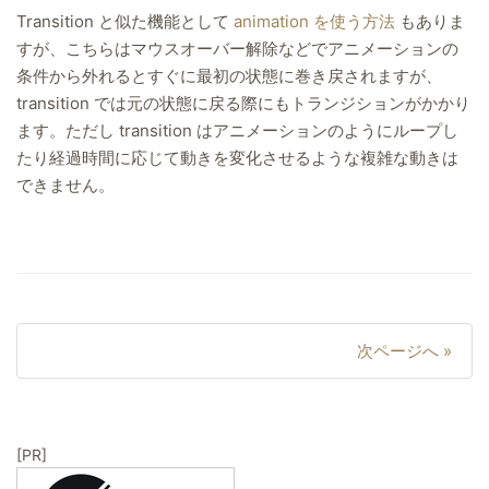
Transition と似た機能として
animation を使う方法
もありま
すが、こちらはマウスオーバー解除などでアニメーションの
条件から外れるとすぐに最初の状態に巻き戻されますが、
transition では元の状態に戻る際にもトランジションがかかり
ます。ただし transition はアニメーションのようにループし
たり経過時間に応じて動きを変化させるような複雑な動きは
できません。
ポ
次ページへ »
ス
ト
ナ
[PR]
ビ