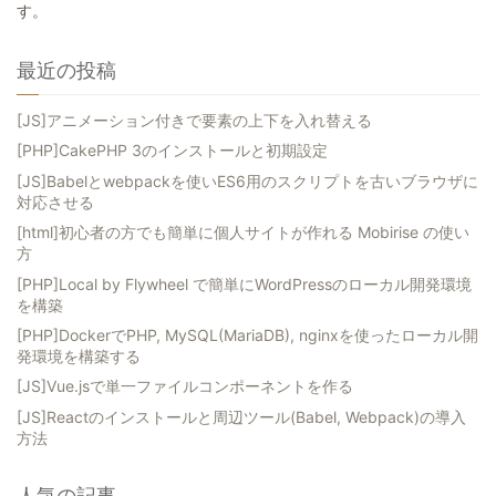
す。
最近の投稿
[JS]アニメーション付きで要素の上下を入れ替える
[PHP]CakePHP 3のインストールと初期設定
[JS]Babelとwebpackを使いES6用のスクリプトを古いブラウザに
対応させる
[html]初心者の方でも簡単に個人サイトが作れる Mobirise の使い
方
[PHP]Local by Flywheel で簡単にWordPressのローカル開発環境
を構築
[PHP]DockerでPHP, MySQL(MariaDB), nginxを使ったローカル開
発環境を構築する
[JS]Vue.jsで単一ファイルコンポーネントを作る
[JS]Reactのインストールと周辺ツール(Babel, Webpack)の導入
方法
人気の記事