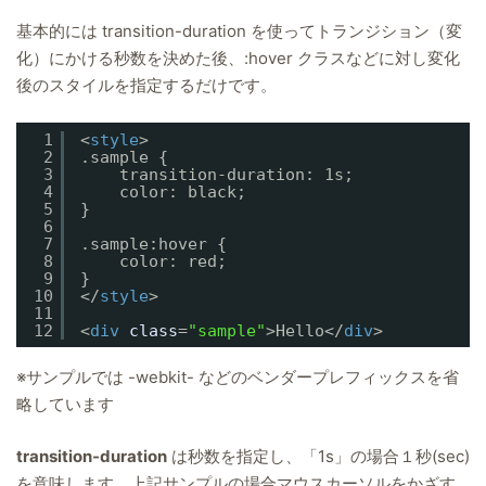
基本的には transition-duration を使ってトランジション（変
化）にかける秒数を決めた後、:hover クラスなどに対し変化
後のスタイルを指定するだけです。
1
<
style
>
2
.sample {
3
transition-duration: 1s;
4
color: black;
5
}
6
7
.sample:hover {
8
color: red;
9
}
10
</
style
>
11
12
<
div
class
=
"sample"
>Hello</
div
>
※サンプルでは -webkit- などのベンダープレフィックスを省
略しています
transition-duration
は秒数を指定し、「1s」の場合１秒(sec)
を意味します。上記サンプルの場合マウスカーソルをかざす