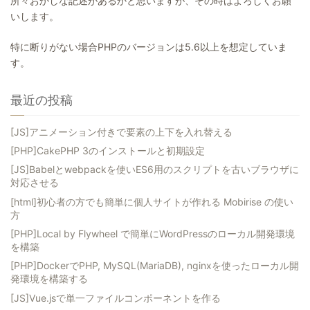
所々おかしな記述があるかと思いますが、その時はよろしくお願
いします。
特に断りがない場合PHPのバージョンは5.6以上を想定していま
す。
最近の投稿
[JS]アニメーション付きで要素の上下を入れ替える
[PHP]CakePHP 3のインストールと初期設定
[JS]Babelとwebpackを使いES6用のスクリプトを古いブラウザに
対応させる
[html]初心者の方でも簡単に個人サイトが作れる Mobirise の使い
方
[PHP]Local by Flywheel で簡単にWordPressのローカル開発環境
を構築
[PHP]DockerでPHP, MySQL(MariaDB), nginxを使ったローカル開
発環境を構築する
[JS]Vue.jsで単一ファイルコンポーネントを作る