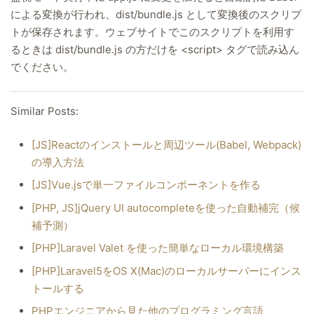
による変換が行われ、dist/bundle.js として変換後のスクリプ
トが保存されます。ウェブサイトでこのスクリプトを利用す
るときは dist/bundle.js の方だけを <script> タグで読み込ん
でください。
Similar Posts:
[JS]Reactのインストールと周辺ツール(Babel, Webpack)
の導入方法
[JS]Vue.jsで単一ファイルコンポーネントを作る
[PHP, JS]jQuery UI autocompleteを使った自動補完（候
補予測）
[PHP]Laravel Valet を使った簡単なローカル環境構築
[PHP]Laravel5をOS X(Mac)のローカルサーバーにインス
トールする
PHPエンジニアから見た他のプログラミング言語