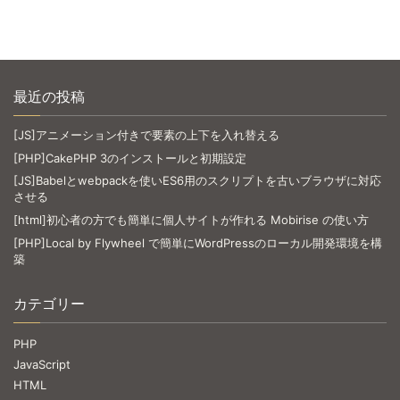
最近の投稿
[JS]アニメーション付きで要素の上下を入れ替える
[PHP]CakePHP 3のインストールと初期設定
[JS]Babelとwebpackを使いES6用のスクリプトを古いブラウザに対応
させる
[html]初心者の方でも簡単に個人サイトが作れる Mobirise の使い方
[PHP]Local by Flywheel で簡単にWordPressのローカル開発環境を構
築
カテゴリー
PHP
JavaScript
HTML