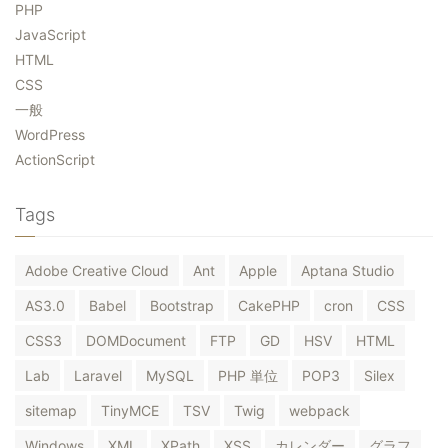
PHP
JavaScript
HTML
CSS
一般
WordPress
ActionScript
Tags
Adobe Creative Cloud
Ant
Apple
Aptana Studio
AS3.0
Babel
Bootstrap
CakePHP
cron
CSS
CSS3
DOMDocument
FTP
GD
HSV
HTML
Lab
Laravel
MySQL
PHP 単位
POP3
Silex
sitemap
TinyMCE
TSV
Twig
webpack
Windows
XML
XPath
XSS
カレンダー
グラフ