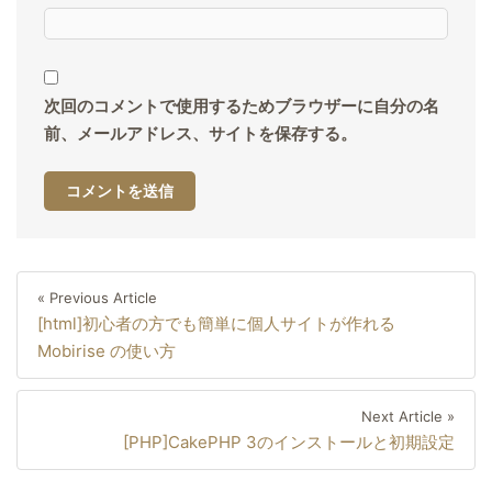
次回のコメントで使用するためブラウザーに自分の名
前、メールアドレス、サイトを保存する。
投
Previous
« Previous Article
稿
[html]初心者の方でも簡単に個人サイトが作れる
Article
ナ
Mobirise の使い方
ビ
ゲ
Next
Next Article »
ー
[PHP]CakePHP 3のインストールと初期設定
Artic
シ