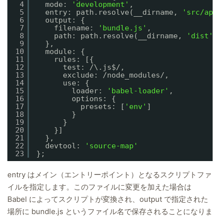
4
mode: 
'development'
,
5
entry: path.resolve(__dirname, 
'src/app
6
output: {
7
filename: 
'bundle.js'
,
8
path: path.resolve(__dirname, 
'dist'
)
9
},
10
module: {
11
rules: [{
12
test: /\.js$/,
13
exclude: /node_modules/,
14
use: {
15
loader: 
'babel-loader'
,
16
options: {
17
presets: [
'env'
]
18
}
19
}
20
}]
21
},
22
devtool: 
'source-map'
23
};
entry はメイン（エントリーポイント）となるスクリプトファ
イルを指定します。このファイルに変更を加えた場合は
Babel によってスクリプトが変換され、output で指定された
場所に bundle.js というファイル名で保存されることになりま