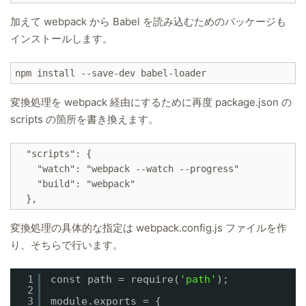
加えて webpack から Babel を読み込むためのパッケージも
インストールします。
npm install --save-dev babel-loader
変換処理を webpack 経由にするために再度 package.json の
scripts の箇所を書き換えます。
  "scripts": {

    "watch": "webpack --watch --progress"

    "build": "webpack"

変換処理の具体的な指定は webpack.config.js ファイルを作
り、そちらで行います。
1
const path = require(
'path'
);
2
3
module.exports = {