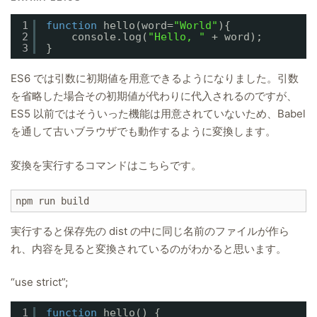
1
function
hello(word=
"World"
){
2
console.log(
"Hello, "
+ word);
3
}
ES6 では引数に初期値を用意できるようになりました。引数
を省略した場合その初期値が代わりに代入されるのですが、
ES5 以前ではそういった機能は用意されていないため、Babel
を通して古いブラウザでも動作するように変換します。
変換を実行するコマンドはこちらです。
npm run build
実行すると保存先の dist の中に同じ名前のファイルが作ら
れ、内容を見ると変換されているのがわかると思います。
“use strict”;
1
function
hello() {