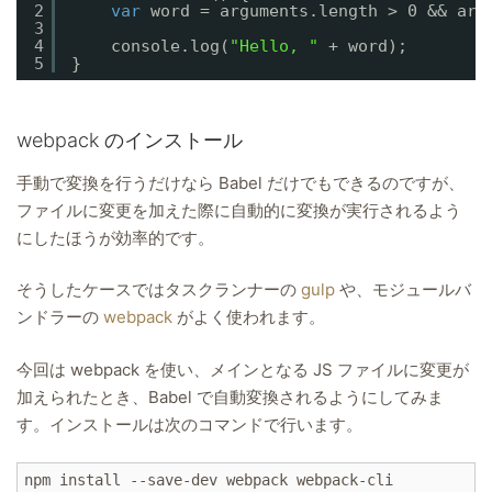
2
var
word = arguments.length > 0 && arg
3
4
console.log(
"Hello, "
+ word);
5
}
webpack のインストール
手動で変換を行うだけなら Babel だけでもできるのですが、
ファイルに変更を加えた際に自動的に変換が実行されるよう
にしたほうが効率的です。
そうしたケースではタスクランナーの
gulp
や、モジュールバ
ンドラーの
webpack
がよく使われます。
今回は webpack を使い、メインとなる JS ファイルに変更が
加えられたとき、Babel で自動変換されるようにしてみま
す。インストールは次のコマンドで行います。
npm install --save-dev webpack webpack-cli