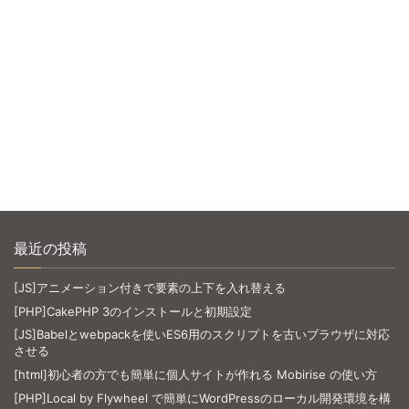
最近の投稿
[JS]アニメーション付きで要素の上下を入れ替える
[PHP]CakePHP 3のインストールと初期設定
[JS]Babelとwebpackを使いES6用のスクリプトを古いブラウザに対応
させる
[html]初心者の方でも簡単に個人サイトが作れる Mobirise の使い方
[PHP]Local by Flywheel で簡単にWordPressのローカル開発環境を構