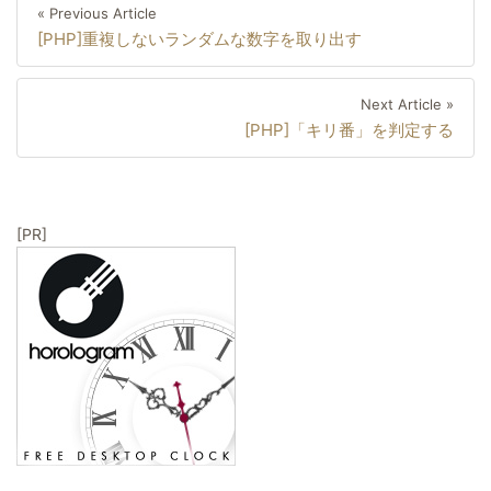
投
Previous
« Previous Article
稿
[PHP]重複しないランダムな数字を取り出す
Article
ナ
ビ
Next
Next Article »
ゲ
[PHP]「キリ番」を判定する
Artic
ー
シ
ョ
[PR]
ン