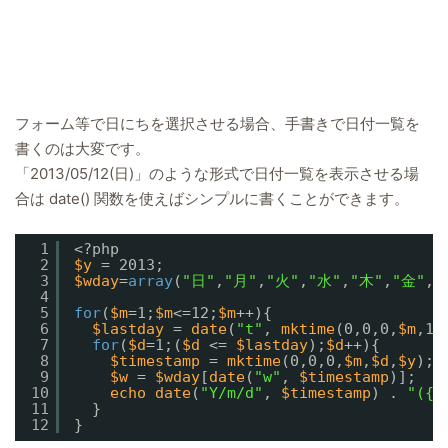
フォーム等で日にちを選択させる場合、手書きで日付一覧を
書くのは大変です。
「2013/05/12(日)」のような形式で日付一覧を表示させる場
合は date() 関数を使えばシンプルに書くことができます。
1
<?php
2
$y
= 2013;
3
$wday
=
array
(
"日"
,
"月"
,
"火"
,
"水"
,
"木"
,
"金"
,
"
4
5
for
(
$m
=1;
$m
<=12;
$m
++){
6
$lastday
= 
date
(
"t"
, 
mktime
(0,0,0,
$m
,1,
7
for
(
$d
=1;(
$d
<= 
$lastday
);
$d
++){
8
$timestamp
= 
mktime
(0,0,0,
$m
,
$d
,
$y
);
9
$w
= 
$wday
[
date
(
"w"
, 
$timestamp
)];
10
echo
date
(
"Y/m/d"
, 
$timestamp
) . 
"({$
11
}
12
}