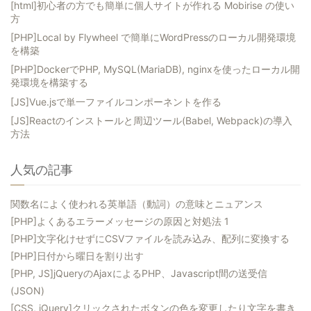
[html]初心者の方でも簡単に個人サイトが作れる Mobirise の使い
方
[PHP]Local by Flywheel で簡単にWordPressのローカル開発環境
を構築
[PHP]DockerでPHP, MySQL(MariaDB), nginxを使ったローカル開
発環境を構築する
[JS]Vue.jsで単一ファイルコンポーネントを作る
[JS]Reactのインストールと周辺ツール(Babel, Webpack)の導入
方法
人気の記事
関数名によく使われる英単語（動詞）の意味とニュアンス
[PHP]よくあるエラーメッセージの原因と対処法 1
[PHP]文字化けせずにCSVファイルを読み込み、配列に変換する
[PHP]日付から曜日を割り出す
[PHP, JS]jQueryのAjaxによるPHP、Javascript間の送受信
(JSON)
[CSS, jQuery]クリックされたボタンの色を変更したり文字を書き