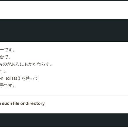
ーです。
合で、
というものがあるにもかかわらず、
す。
xists() を使って
手です。
such file or directory