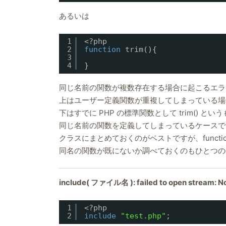
あるいは
1
<?php
2
function
trim(){
3
4
}
同じ名前の関数が複数存在する場合に起こるエラ
上はユーザー定義関数が重複してしまっている場
下はすでに PHP の標準関数として trim() 
同じ名前の関数を定義してしまっているケースで
クラスにまとめておくのがベストですが、function_e
同名の関数が既にないか調べておくのもひとつの
include( ファイル名 ): failed to open stream: No 
1
<?php
2
include
"test.php"
;