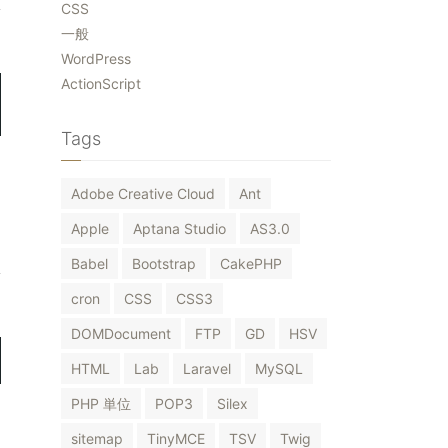
CSS
一般
WordPress
ActionScript
Tags
Adobe Creative Cloud
Ant
Apple
Aptana Studio
AS3.0
Babel
Bootstrap
CakePHP
cron
CSS
CSS3
DOMDocument
FTP
GD
HSV
HTML
Lab
Laravel
MySQL
PHP 単位
POP3
Silex
sitemap
TinyMCE
TSV
Twig