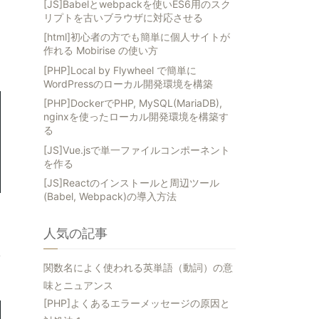
[JS]Babelとwebpackを使いES6用のスク
リプトを古いブラウザに対応させる
[html]初心者の方でも簡単に個人サイトが
作れる Mobirise の使い方
[PHP]Local by Flywheel で簡単に
WordPressのローカル開発環境を構築
[PHP]DockerでPHP, MySQL(MariaDB),
nginxを使ったローカル開発環境を構築す
る
[JS]Vue.jsで単一ファイルコンポーネント
を作る
[JS]Reactのインストールと周辺ツール
(Babel, Webpack)の導入方法
人気の記事
関数名によく使われる英単語（動詞）の意
味とニュアンス
[PHP]よくあるエラーメッセージの原因と