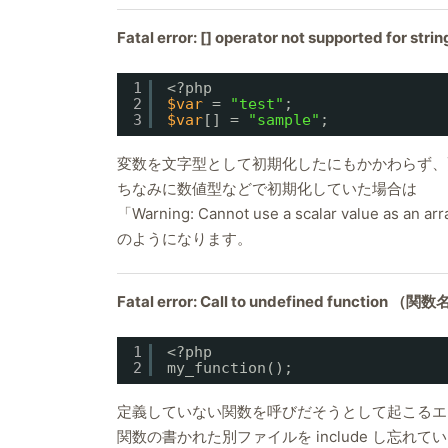
Fatal error: [] operator not supported for strin
1
<?php
2
$var
= 
"test"
;
3
$var
[] = 
"sample"
;
変数を文字型として初期化したにもかかわらず、
ちなみに数値型などで初期化していた場合は
「Warning: Cannot use a scalar value as an ar
のようになります。
Fatal error: Call to undefined function （関
1
<?php
2
my_function();
定義していない関数を呼びだそうとして起こるエ
関数の書かれた別ファイルを include し忘れ