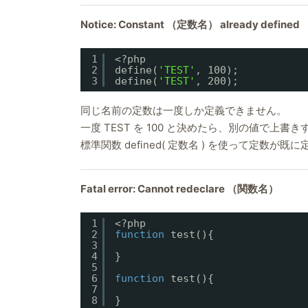
Notice: Constant （定数名） already defined
1
<?php
2
define(
'TEST'
, 100);
3
define(
'TEST'
, 200);
同じ名前の定数は一度しか定義できません。
一度 TEST を 100 と決めたら、別の値で上
標準関数 defined( 定数名 ) を使って定数
Fatal error: Cannot redeclare （関数名）
1
<?php
2
function
test(){
3
4
}
5
6
function
test(){
7
8
}