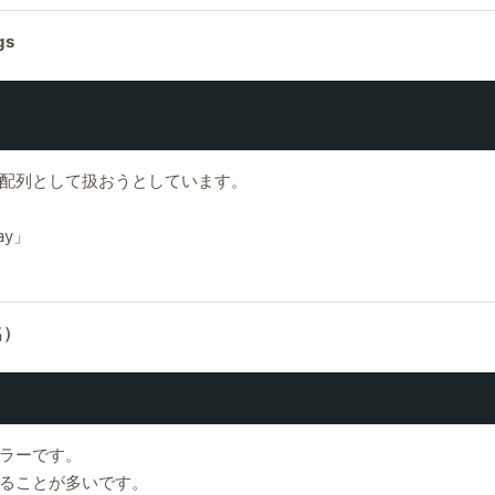
gs
配列として扱おうとしています。
ray」
数名）
ラーです。
ていることが多いです。