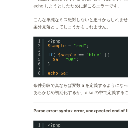
echo しようとしたために起こるエラーです。
こんな単純なミス絶対しないと思うかもしれませ
案外見落としてしまうかもしれません。
1
<?php
2
$sample
= 
"red"
;
3
4
if
( 
$sample
== 
"blue"
){
5
$a
= 
"OK"
;
6
}
7
8
echo
$a
;
条件分岐で真ならば変数 a を定義するようにな
あらかじめ初期化するか、else の中で定義する
Parse error: syntax error, unexpected end of file
1
<?php