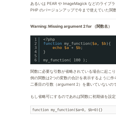
あるいは PEAR や ImageMagick など
PHP のバージョンアップで今まで使えていた関
Warning: Missing argument 2 for （関数名）
1
<?php
2
function
my_function(
$a
, 
$b
){
3
echo
$a
+ 
$b
;
4
}
5
6
my_function( 100 );
関数に必要な引数が省略されている場合に起こり
例の関数は2つの変数の合計を表示するように作
二番目の引数（argument 2）を書いていないの
もし省略可にするのであれば関数に初期値を設定
function my_function($a=0, $b=0){}