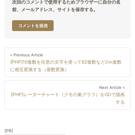
次回のコメントで使用するためブラウザーに自分の名
前、メールアドレス、サイトを保存する。
投
Previous
« Previous Article
稿
[PHP]10進数を任意の文字を使って62進数などのn進数
Article
ナ
に相互変換する（基数変換）
ビ
ゲ
Next
Next Article »
ー
[PHP]レーダーチャート（クモの巣グラフ）をGDで描画
Artic
シ
する
ョ
ン
[PR]