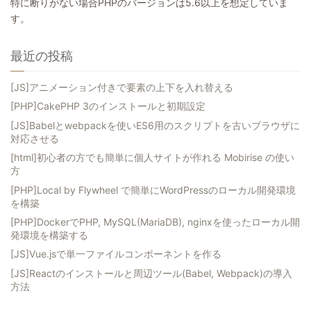
特に断りがない場合PHPのバージョンは5.6以上を想定していま
す。
最近の投稿
[JS]アニメーション付きで要素の上下を入れ替える
[PHP]CakePHP 3のインストールと初期設定
[JS]Babelとwebpackを使いES6用のスクリプトを古いブラウザに
対応させる
[html]初心者の方でも簡単に個人サイトが作れる Mobirise の使い
方
[PHP]Local by Flywheel で簡単にWordPressのローカル開発環境
を構築
[PHP]DockerでPHP, MySQL(MariaDB), nginxを使ったローカル開
発環境を構築する
[JS]Vue.jsで単一ファイルコンポーネントを作る
[JS]Reactのインストールと周辺ツール(Babel, Webpack)の導入
方法