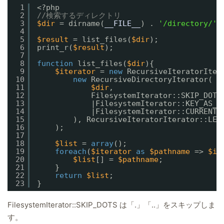
1
<?php
2
//検索するディレクトリ
3
$dir
= dirname(
__FILE__
) . 
'/directory/'
;
4
5
$result
= list_files(
$dir
);
6
print_r(
$result
);
7
8
function
list_files(
$dir
){
9
$iterator
= 
new
RecursiveIteratorIter
10
new
RecursiveDirectoryIterator(
11
$dir
,
12
FilesystemIterator::SKIP_DOTS
13
|FilesystemIterator::KEY_AS_P
14
|FilesystemIterator::CURRENT_
15
), RecursiveIteratorIterator::LEA
16
);
17
18
$list
= 
array
();
19
foreach
(
$iterator
as
$pathname
=> 
$in
20
$list
[] = 
$pathname
;
21
}
22
return
$list
;
23
}
FilesystemIterator::SKIP_DOTS は「.」「..」をスキップしま
す。