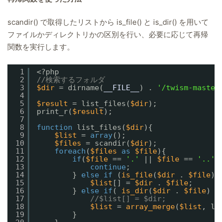
scandir() で取得したリストから is_file() と is_dir() を用いて
ファイルかディレクトリかの区別を行い、必要に応じて再帰
関数を実行します。
1
<?php
2
//検索するフォルダ
3
$dir
= dirname(
__FILE__
) . 
'/twism-master
4
5
$result
= list_files(
$dir
);
6
print_r(
$result
);
7
8
function
list_files(
$dir
){
9
$list
= 
array
();
10
$files
= scandir(
$dir
);
11
foreach
(
$files
as
$file
){
12
if
(
$file
== 
'.'
|| 
$file
== 
'..'
)
13
continue
;
14
} 
else
if
(
is_file
(
$dir
. 
$file
))
15
$list
[] = 
$dir
. 
$file
;
16
} 
else
if
( 
is_dir
(
$dir
. 
$file
) )
17
//$list[] = $dir;
18
$list
= 
array_merge
(
$list
, li
19
}