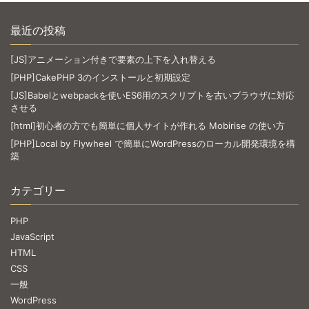
最近の投稿
[JS]アニメーション付きで要素の上下を入れ替える
[PHP]CakePHP 3のインストールと初期設定
[JS]Babelとwebpackを使いES6用のスクリプトを古いブラウザに対応
させる
[html]初心者の方でも簡単に個人サイトが作れる Mobirise の使い方
[PHP]Local by Flywheel で簡単にWordPressのローカル開発環境を構
築
カテゴリー
PHP
JavaScript
HTML
CSS
一般
WordPress