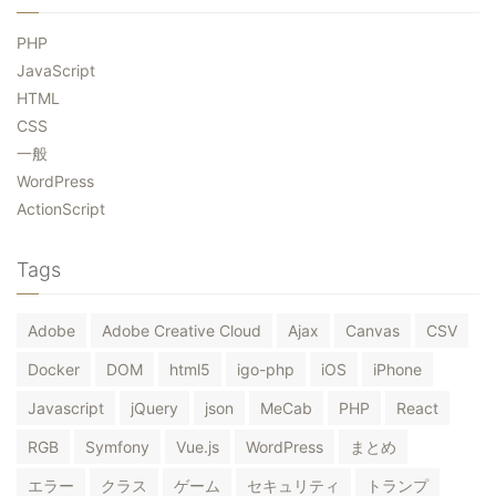
PHP
JavaScript
HTML
CSS
一般
WordPress
ActionScript
Tags
Adobe
Adobe Creative Cloud
Ajax
Canvas
CSV
Docker
DOM
html5
igo-php
iOS
iPhone
Javascript
jQuery
json
MeCab
PHP
React
RGB
Symfony
Vue.js
WordPress
まとめ
エラー
クラス
ゲーム
セキュリティ
トランプ