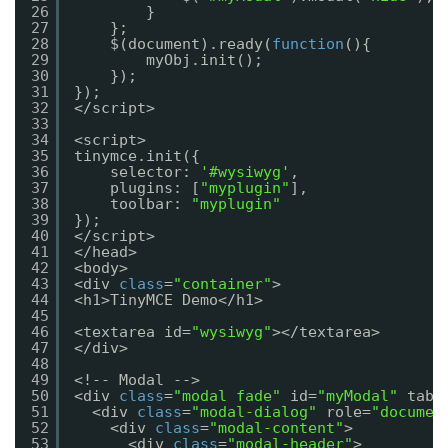
26
}
27
};
28
$(document).ready(
function
(){
29
myObj.init();
30
});
31
});
32
</script>
33
34
<script>
35
tinymce.init({
36
selector: 
'#wysiwyg'
,
37
plugins: [
"myplugin"
],
38
toolbar: 
"myplugin"
39
});
40
</script>
41
</head>
42
<body>
43
<div 
class
=
"container"
>
44
<h1>TinyMCE Demo</h1>
45
46
<textarea id=
"wysiwyg"
></textarea>
47
</div>
48
49
<!-- Modal -->
50
<div 
class
=
"modal fade"
id=
"myModal"
tabi
51
<div 
class
=
"modal-dialog"
role=
"documen
52
<div 
class
=
"modal-content"
>
53
<div 
class
=
"modal-header"
>