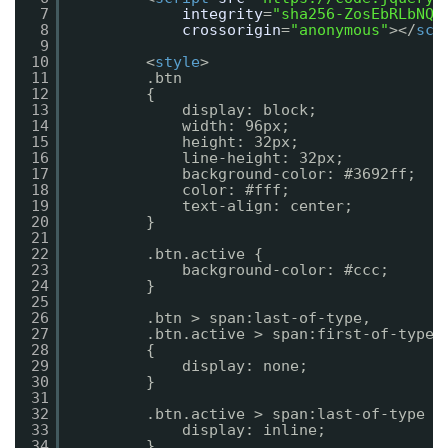
7
integrity
=
"sha256-ZosEbRLbNQz
8
crossorigin
=
"anonymous"
></
scr
9
10
<
style
>
11
.btn
12
{
13
display: block;
14
width: 96px;
15
height: 32px;
16
line-height: 32px;
17
background-color: #3692ff;
18
color: #fff;
19
text-align: center;
20
}
21
22
.btn.active {
23
background-color: #ccc;
24
}
25
26
.btn > span:last-of-type,
27
.btn.active > span:first-of-type
28
{
29
display: none;
30
}
31
32
.btn.active > span:last-of-type {
33
display: inline;
34
}