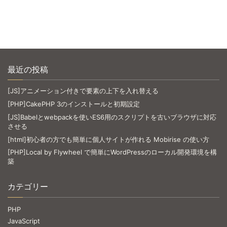
最近の投稿
[JS]アニメーション付きで要素の上下を入れ替える
[PHP]CakePHP 3のインストールと初期設定
[JS]Babelとwebpackを使いES6用のスクリプトを古いブラウザに対応
させる
[html]初心者の方でも簡単に個人サイトが作れる Mobirise の使い方
[PHP]Local by Flywheel で簡単にWordPressのローカル開発環境を構
築
カテゴリー
PHP
JavaScript