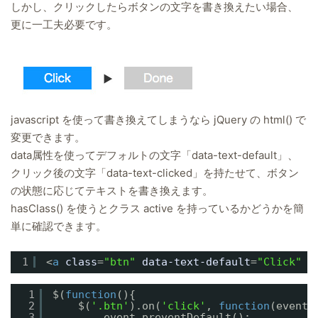
しかし、クリックしたらボタンの文字を書き換えたい場合、
更に一工夫必要です。
javascript を使って書き換えてしまうなら jQuery の html() で
変更できます。
data属性を使ってデフォルトの文字「data-text-default」、
クリック後の文字「data-text-clicked」を持たせて、ボタン
の状態に応じてテキストを書き換えます。
hasClass() を使うとクラス active を持っているかどうかを簡
単に確認できます。
1
<
a
class
=
"btn"
data-text-default
=
"Click"
d
1
$(
function
(){
2
$(
'.btn'
).on(
'click'
, 
function
(event)
3
event.preventDefault();