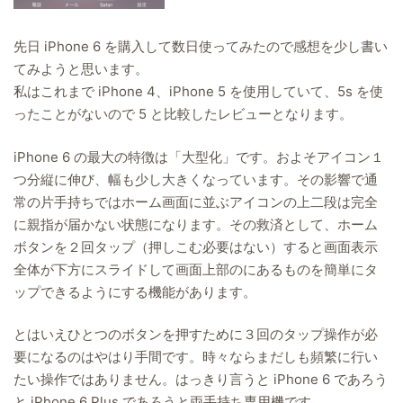
先日 iPhone 6 を購入して数日使ってみたので感想を少し書い
てみようと思います。
私はこれまで iPhone 4、iPhone 5 を使用していて、5s を使
ったことがないので 5 と比較したレビューとなります。
iPhone 6 の最大の特徴は「大型化」です。およそアイコン１
つ分縦に伸び、幅も少し大きくなっています。その影響で通
常の片手持ちではホーム画面に並ぶアイコンの上二段は完全
に親指が届かない状態になります。その救済として、ホーム
ボタンを２回タップ（押しこむ必要はない）すると画面表示
全体が下方にスライドして画面上部のにあるものを簡単にタ
ップできるようにする機能があります。
とはいえひとつのボタンを押すために３回のタップ操作が必
要になるのはやはり手間です。時々ならまだしも頻繁に行い
たい操作ではありません。はっきり言うと iPhone 6 であろう
と iPhone 6 Plus であろうと両手持ち専用機です。