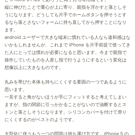
縦に伸びたことで重心が上に寄り、親指を浮かすと落としそ
うになります。どうしても片手でホームボタンを押そうとす
るなら落とさないフォームに持ち直してから押すことになり
ます。
android ユーザーで大きな端末に慣れている人なら違和感はな
いかもしれませんが、これまで iPhone を片手前提で使ってき
た人にとっては慣れが必要になると思います。今まで親指で
操作していたものを人差し指で行うようにするという変化は
想像以上に大きなものです。
丸みを帯びた本体も持ちにくくする要因の一つであるように
思います。
一見すると角がないほうが手にフィットすると考えてしまい
ますが、指の関節に引っかかることがないので油断するとス
トンと落としそうになります。シリコンカバーを付けて滑り
にくくするのがベストのようです。
大型化に伴うもう一つの問題は持ち運び方です。iPhone 5 の