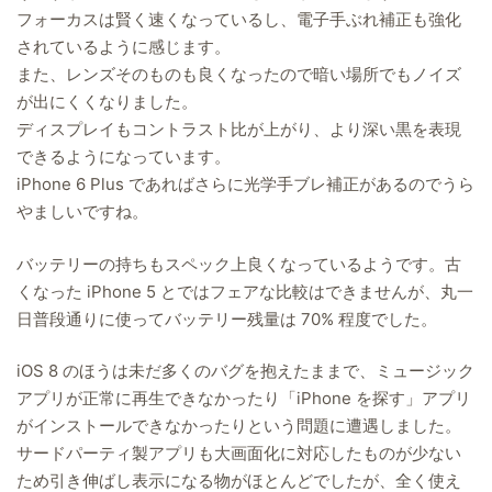
フォーカスは賢く速くなっているし、電子手ぶれ補正も強化
されているように感じます。
また、レンズそのものも良くなったので暗い場所でもノイズ
が出にくくなりました。
ディスプレイもコントラスト比が上がり、より深い黒を表現
できるようになっています。
iPhone 6 Plus であればさらに光学手ブレ補正があるのでうら
やましいですね。
バッテリーの持ちもスペック上良くなっているようです。古
くなった iPhone 5 とではフェアな比較はできませんが、丸一
日普段通りに使ってバッテリー残量は 70% 程度でした。
iOS 8 のほうは未だ多くのバグを抱えたままで、ミュージック
アプリが正常に再生できなかったり「iPhone を探す」アプリ
がインストールできなかったりという問題に遭遇しました。
サードパーティ製アプリも大画面化に対応したものが少ない
ため引き伸ばし表示になる物がほとんどでしたが、全く使え