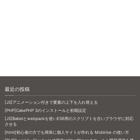
最近の投稿
[JS]アニメーション付きで要素の上下を入れ替える
[PHP]CakePHP 3のインストールと初期設定
[JS]Babelとwebpackを使いES6用のスクリプトを古いブラウザに対応
させる
[html]初心者の方でも簡単に個人サイトが作れる Mobirise の使い方