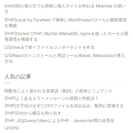
[html]初心者の方でも簡単に個人サイトが作れる Mobirise の使い
方
[PHP]Local by Flywheel で簡単にWordPressのローカル開発環境
を構築
[PHP]DockerでPHP, MySQL(MariaDB), nginxを使ったローカル開
発環境を構築する
[JS]Vue.jsで単一ファイルコンポーネントを作る
[JS]Reactのインストールと周辺ツール(Babel, Webpack)の導入
方法
人気の記事
関数名によく使われる英単語（動詞）の意味とニュアンス
[PHP]よくあるエラーメッセージの原因と対処法 1
[PHP]文字化けせずにCSVファイルを読み込み、配列に変換する
[PHP]日付から曜日を割り出す
[PHP, JS]jQueryのAjaxによるPHP、Javascript間の送受信
(JSON)