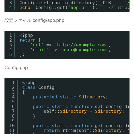
3
Config::set_config_directory(__DIR__ . 
'/c
4
echo
Config::get(
'app.url'
);    
// http:/
設定ファイル config/app.php
1
<?php
2
return
[
3
'url'
=> 
'http://example.com'
,
4
'email'
=> 
'user@example.com'
,
5
];
Config.php
1
<?php
2
class
Config
3
{
4
protected
static
$directory
;
5
6
public
static
function
set_config_dir
7
self::
$directory
= 
$directory
;
8
}
9
10
public
static
function
get_config_dir
11
return
rtrim(self::
$directory
, 
'/