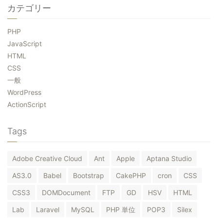
カテゴリー
PHP
JavaScript
HTML
CSS
一般
WordPress
ActionScript
Tags
Adobe Creative Cloud
Ant
Apple
Aptana Studio
AS3.0
Babel
Bootstrap
CakePHP
cron
CSS
CSS3
DOMDocument
FTP
GD
HSV
HTML
Lab
Laravel
MySQL
PHP 単位
POP3
Silex