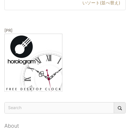
ー
いソート(並べ替え)
シ
ョ
ン
[PR]
About