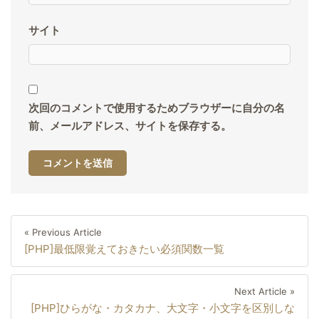
サイト
次回のコメントで使用するためブラウザーに自分の名
前、メールアドレス、サイトを保存する。
投
Previous
« Previous Article
稿
[PHP]最低限覚えておきたい必須関数一覧
Article
ナ
ビ
Next
Next Article »
ゲ
[PHP]ひらがな・カタカナ、大文字・小文字を区別しな
Artic