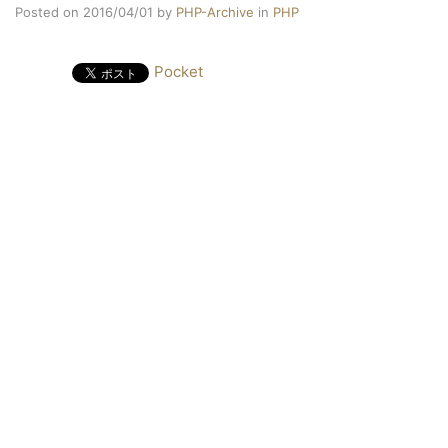
Posted on 2016/04/01
by
PHP-Archive
in
PHP
Pocket