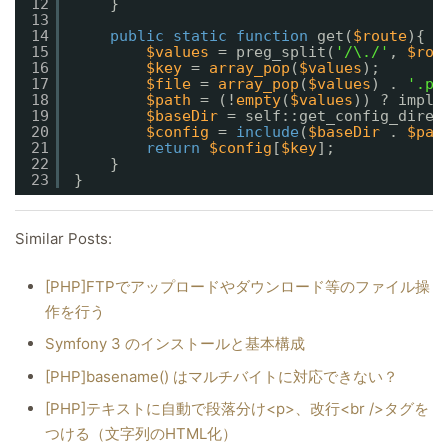
12
}
13
14
public
static
function
get(
$route
){
15
$values
= preg_split(
'/\./'
, 
$rou
16
$key
= 
array_pop
(
$values
);
17
$file
= 
array_pop
(
$values
) . 
'.ph
18
$path
= (!
empty
(
$values
)) ? implo
19
$baseDir
= self::get_config_direc
20
$config
= 
include
(
$baseDir
. 
$pat
21
return
$config
[
$key
];
22
}
23
}
Similar Posts:
[PHP]FTPでアップロードやダウンロード等のファイル操
作を行う
Symfony 3 のインストールと基本構成
[PHP]basename() はマルチバイトに対応できない？
[PHP]テキストに自動で段落分け<p>、改行<br />タグを
つける（文字列のHTML化）