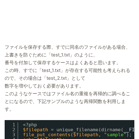
ファイルを保存する際、すでに同名のファイルがある場合、
上書きを防ぐために「test_1.txt」のように、
番号を付加して保存するケースはよくあると思います。
この時、すでに「test_1.txt」が存在する可能性も考えられる
ので、その場合は「test_2.txt」として
数字を増やしておく必要があります。
このようなケースではファイル名の重複を再帰的に調べるこ
とになるので、下記サンプルのような再帰関数を利用しま
す。
1
<?php
2
$filepath
= unique_filename(dirname(
__FIL
3
file_put_contents
(
$filepath
, 
"sample"
);