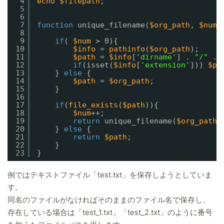
4
echo
$filepath
;
5
6
7
function
unique_filename(
$org_path
, 
$num
=
8
9
if
( 
$num
> 0){
10
$info
= 
pathinfo
(
$org_path
);
11
$path
= 
$info
[
'dirname'
] . 
"/"
. 
12
if
(isset(
$info
[
'extension'
])) 
$pa
13
} 
else
{
14
$path
= 
$org_path
;
15
}
16
17
if
(
file_exists
(
$path
)){
18
$num
++;
19
return
unique_filename(
$org_path
,
20
} 
else
{
21
return
$path
;
22
}
23
}
例ではテキストファイル「test.txt」を保存しようとしていま
す。
同名のファイルがなければそのままのファイル名で保存し、
存在している場合は「test_1.txt」「test_2.txt」のように番号