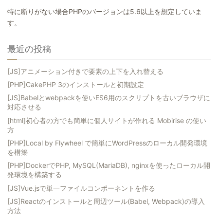
特に断りがない場合PHPのバージョンは5.6以上を想定していま
す。
最近の投稿
[JS]アニメーション付きで要素の上下を入れ替える
[PHP]CakePHP 3のインストールと初期設定
[JS]Babelとwebpackを使いES6用のスクリプトを古いブラウザに
対応させる
[html]初心者の方でも簡単に個人サイトが作れる Mobirise の使い
方
[PHP]Local by Flywheel で簡単にWordPressのローカル開発環境
を構築
[PHP]DockerでPHP, MySQL(MariaDB), nginxを使ったローカル開
発環境を構築する
[JS]Vue.jsで単一ファイルコンポーネントを作る
[JS]Reactのインストールと周辺ツール(Babel, Webpack)の導入
方法