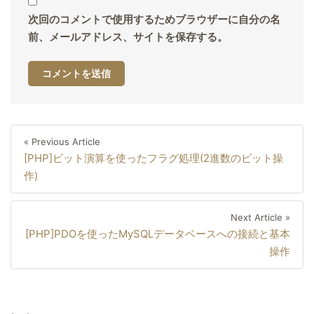
次回のコメントで使用するためブラウザーに自分の名
前、メールアドレス、サイトを保存する。
投
Previous
« Previous Article
稿
[PHP]ビット演算を使ったフラグ処理(2進数のビット操
Article
ナ
作)
ビ
ゲ
Next
Next Article »
ー
[PHP]PDOを使ったMySQLデータベースへの接続と基本
Artic
シ
操作
ョ
ン