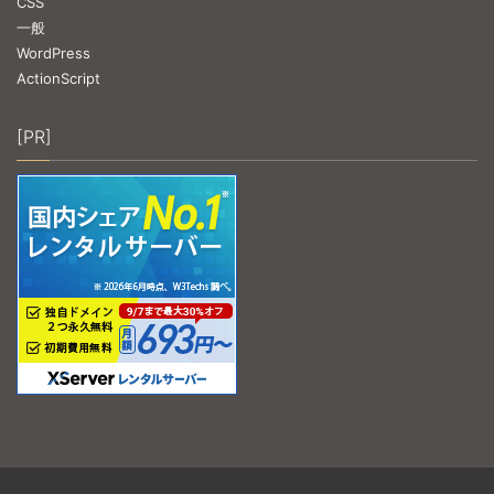
CSS
一般
WordPress
ActionScript
[PR]