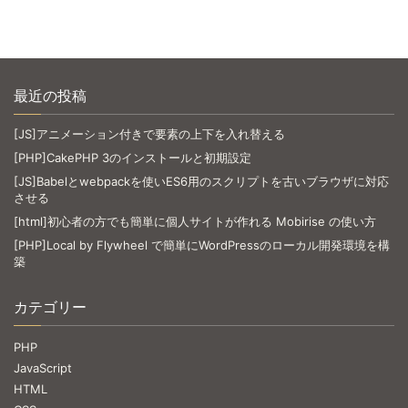
最近の投稿
[JS]アニメーション付きで要素の上下を入れ替える
[PHP]CakePHP 3のインストールと初期設定
[JS]Babelとwebpackを使いES6用のスクリプトを古いブラウザに対応
させる
[html]初心者の方でも簡単に個人サイトが作れる Mobirise の使い方
[PHP]Local by Flywheel で簡単にWordPressのローカル開発環境を構
築
カテゴリー
PHP
JavaScript
HTML