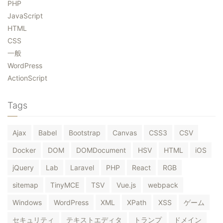
PHP
JavaScript
HTML
CSS
一般
WordPress
ActionScript
Tags
Ajax
Babel
Bootstrap
Canvas
CSS3
CSV
Docker
DOM
DOMDocument
HSV
HTML
iOS
jQuery
Lab
Laravel
PHP
React
RGB
sitemap
TinyMCE
TSV
Vue.js
webpack
Windows
WordPress
XML
XPath
XSS
ゲーム
セキュリティ
テキストエディタ
トランプ
ドメイン