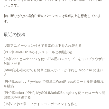
いします。
特に断りがない場合PHPのバージョンは5.6以上を想定していま
す。
最近の投稿
[JS]アニメーション付きで要素の上下を入れ替える
[PHP]CakePHP 3のインストールと初期設定
[JS]Babelとwebpackを使いES6用のスクリプトを古いブラウザに
対応させる
[html]初心者の方でも簡単に個人サイトが作れる Mobirise の使い
方
[PHP]Local by Flywheel で簡単にWordPressのローカル開発環境
を構築
[PHP]DockerでPHP, MySQL(MariaDB), nginxを使ったローカル開
発環境を構築する
[JS]Vue.jsで単一ファイルコンポーネントを作る