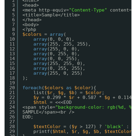
2
<html>
3
<head>
4
<meta http-equiv=
"Content-Type"
content=
"
5
<title>Sample</title>
6
</head>
7
<body>
8
<?php
9
$colors
= 
array
(
10
array
(0, 0, 0),
11
array
(255, 255, 255),
12
array
(255, 0, 0),
13
array
(0, 255, 0),
14
array
(0, 0, 255),
15
array
(255, 255, 0),
16
array
(0, 255, 255),
17
array
(255, 0, 255)
18
);
19
20
foreach
(
$colors
as
$color
){
21
list(
$r
, 
$g
, 
$b
) = 
$color
;
22
$y
= 0.299 * 
$r
+ 0.587 * 
$g
+ 0.114 
23
$html
= <<<EOD
24
<span style=
"background-color: rgb(%d, %d
25
SAMPLE</span><br />
26
EOD;
27
28
$textColor
= (
$y
> 127) ? 
'black'
: 
'
29
printf(
$html
, 
$r
, 
$g
, 
$b
, 
$textColor
)