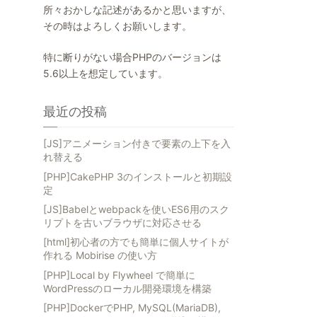
所々おかしな記述があるかと思いますが、
その時はよろしくお願いします。
特に断りがない場合PHPのバージョンは
5.6以上を想定しています。
最近の投稿
[JS]アニメーション付きで要素の上下を入
れ替える
[PHP]CakePHP 3のインストールと初期設
定
[JS]Babelとwebpackを使いES6用のスク
リプトを古いブラウザに対応させる
[html]初心者の方でも簡単に個人サイトが
作れる Mobirise の使い方
[PHP]Local by Flywheel で簡単に
WordPressのローカル開発環境を構築
[PHP]DockerでPHP, MySQL(MariaDB),