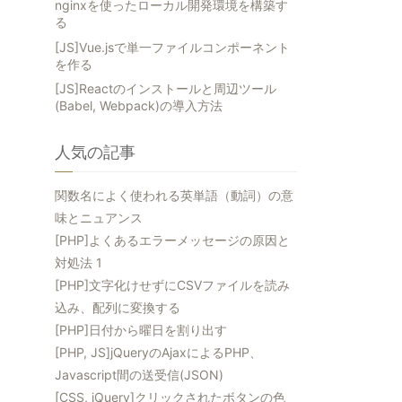
nginxを使ったローカル開発環境を構築す
る
[JS]Vue.jsで単一ファイルコンポーネント
を作る
[JS]Reactのインストールと周辺ツール
(Babel, Webpack)の導入方法
人気の記事
関数名によく使われる英単語（動詞）の意
味とニュアンス
[PHP]よくあるエラーメッセージの原因と
対処法 1
[PHP]文字化けせずにCSVファイルを読み
込み、配列に変換する
[PHP]日付から曜日を割り出す
[PHP, JS]jQueryのAjaxによるPHP、
Javascript間の送受信(JSON)
[CSS, jQuery]クリックされたボタンの色