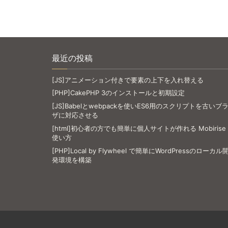
最近の投稿
[JS]アニメーション付きで要素の上下を入れ替える
[PHP]CakePHP 3のインストールと初期設定
[JS]Babelとwebpackを使いES6用のスクリプトを古いブ
ザに対応させる
[html]初心者の方でも簡単に個人サイトが作れる Mobirise
使い方
[PHP]Local by Flywheel で簡単にWordPressのローカル
発環境を構築