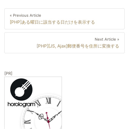
投
Previous
« Previous Article
稿
[PHP]ある曜日に該当する日だけを表示する
Article
ナ
ビ
Next
Next Article »
ゲ
[PHP][JS, Ajax]郵便番号を住所に変換する
Artic
ー
シ
ョ
[PR]
ン