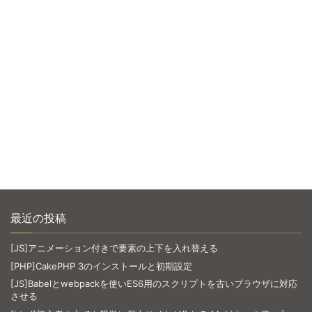
最近の投稿
[JS]アニメーション付きで要素の上下を入れ替える
[PHP]CakePHP 3のインストールと初期設定
[JS]Babelとwebpackを使いES6用のスクリプトを古いブラウザに対応
させる