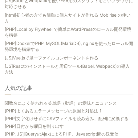
[JS]Babelとwebpackを使いES6用のスクリプトを古いブラウザに
対応させる
[html]初心者の方でも簡単に個人サイトが作れる Mobirise の使い
方
[PHP]Local by Flywheel で簡単にWordPressのローカル開発環境
を構築
[PHP]DockerでPHP, MySQL(MariaDB), nginxを使ったローカル開
発環境を構築する
[JS]Vue.jsで単一ファイルコンポーネントを作る
[JS]Reactのインストールと周辺ツール(Babel, Webpack)の導入
方法
人気の記事
関数名によく使われる英単語（動詞）の意味とニュアンス
[PHP]よくあるエラーメッセージの原因と対処法 1
[PHP]文字化けせずにCSVファイルを読み込み、配列に変換する
[PHP]日付から曜日を割り出す
[PHP, JS]jQueryのAjaxによるPHP、Javascript間の送受信