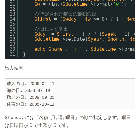
21
$w
= (int)
$datetime
->format(
'w'
);
22
23
//指定された曜日の最初の日
24
$first
= (
$wday
- 
$w
>= 0) ? 1 + 
$wda
25
26
//日にちを算出
27
$day
= 
$first
+ ( 7 * (
$week
- 1) );
28
$datetime
->setDate(
$year
, 
$month
, 
$da
29
30
echo
$name
. 
': '
. 
$datetime
->format
31
}
出力結果
成人の日: 2038-01-11

海の日: 2038-07-19

敬老の日: 2038-09-20

$holiday には「名前, 月, 週, 曜日」の順で指定します。曜日
は日曜日が 0 で土曜が 6 です。