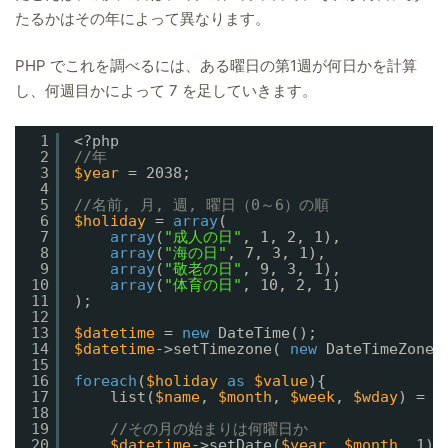
たるかはその年によって異なります。
PHP でこれを調べるには、ある曜日の第1週が何日かを計算
し、何週目かによって 7 を足していきます。
1
<?php
2
//年
3
$year
= 2038;
4
5
//名前, 月, 週, 曜日（0～6）の順
6
$holiday
= 
array
(
7
array
(
"成人の日"
, 1, 2, 1),
8
array
(
"海の日"
, 7, 3, 1),
9
array
(
"敬老の日"
, 9, 3, 1),
10
array
(
"体育の日"
, 10, 2, 1)
11
);
12
13
$datetime
= 
new
DateTime();
14
$datetime
->setTimezone( 
new
DateTimeZone(
15
16
foreach
(
$holiday
as
$value
){
17
list(
$name
, 
$month
, 
$week
, 
$wday
) = 
$
18
19
//その月の始まりは何曜日か
20
$datetime
->setDate(
$year
, 
$month
, 1);