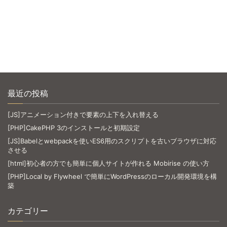
最近の投稿
[JS]アニメーション付きで要素の上下を入れ替える
[PHP]CakePHP 3のインストールと初期設定
[JS]Babelとwebpackを使いES6用のスクリプトを古いブラウザに対応
させる
[html]初心者の方でも簡単に個人サイトが作れる Mobirise の使い方
[PHP]Local by Flywheel で簡単にWordPressのローカル開発環境を構
築
カテゴリー