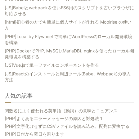
[JS]Babelとwebpackを使いES6用のスクリプトを古いブラウザに
対応させる
[html]初心者の方でも簡単に個人サイトが作れる Mobirise の使い
方
[PHP]Local by Flywheel で簡単にWordPressのローカル開発環境
を構築
[PHP]DockerでPHP, MySQL(MariaDB), nginxを使ったローカル開
発環境を構築する
[JS]Vue.jsで単一ファイルコンポーネントを作る
[JS]Reactのインストールと周辺ツール(Babel, Webpack)の導入
方法
人気の記事
関数名によく使われる英単語（動詞）の意味とニュアンス
[PHP]よくあるエラーメッセージの原因と対処法 1
[PHP]文字化けせずにCSVファイルを読み込み、配列に変換する
[PHP]日付から曜日を割り出す