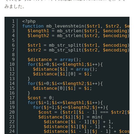
みました。
1
<?php
2
function
mb_levenshtein(
$str1
, 
$str2
, 
$en
3
$length1
= mb_strlen(
$str1
, 
$encoding
);
4
$length2
= mb_strlen(
$str2
, 
$encoding
);
5
6
$str1
= mb_str_split(
$str1
, 
$encoding
);
7
$str2
= mb_str_split(
$str2
, 
$encoding
);
8
9
$distance
= 
array
();
10
for
(
$i
=0;
$i
<=
$length1
;
$i
++){
11
$distance
[
$i
] = 
array
();
12
$distance
[
$i
][0] = 
$i
;
13
}
14
for
(
$i
=0;
$i
<=
$length2
;
$i
++){
15
$distance
[0][
$i
] = 
$i
;
16
}
17
$cost
= 0;
18
for
(
$i
=1;
$i
<=
$length1
;
$i
++){
19
for
(
$j
=1;
$j
<=
$length2
;
$j
++){
20
$cost
= (
$str1
[
$i
- 1] === 
$str2
[
$j
21
$distance
[
$i
][
$j
] = min(
22
$distance
[
$i
- 1][
$j
] + 1,
23
$distance
[
$i
][
$j
- 1] + 1,
24
$distance
[
$i
- 1][
$j
- 1] + 
$cost