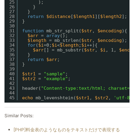
25
);
26
}
27
}
28
return
$distance
[
$length1
][
$length2
];
29
}
30
31
function
mb_str_split(
$str
, 
$encoding
){
32
$arr
= 
array
();
33
$length
= mb_strlen(
$str
, 
$encoding
);
34
for
(
$i
=0;
$i
<
$length
;
$i
++){
35
$arr
[] = mb_substr(
$str
, 
$i
, 1, 
$enco
36
}
37
return
$arr
;
38
}
39
40
$str1
= 
"sample"
;
41
$str2
= 
"example"
;
42
43
header(
"Content-type:text/html; charset=u
44
45
echo
mb_levenshtein(
$str1
, 
$str2
, 
'utf-8'
Similar Posts:
[PHP]料金表のようなものをテキストだけで表現する