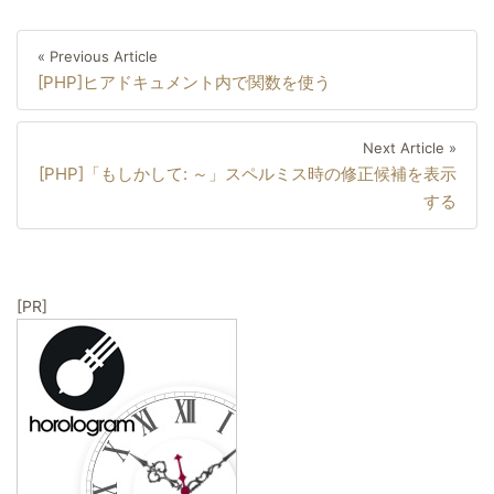
投
Previous
« Previous Article
稿
[PHP]ヒアドキュメント内で関数を使う
Article
ナ
ビ
Next
Next Article »
ゲ
[PHP]「もしかして: ～」スペルミス時の修正候補を表示
Artic
ー
する
シ
ョ
ン
[PR]