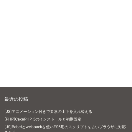
最近の投稿
[JS]アニメーション付きで要素の上下を入れ替える
[PHP]CakePHP 3のインストールと初期設定
[JS]Babelとwebpackを使いES6用のスクリプトを古いブラウザに対応
させる