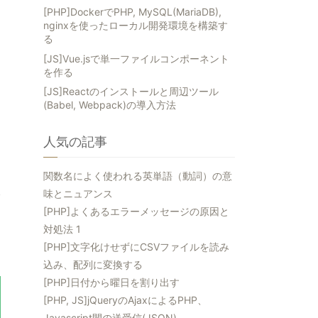
[PHP]DockerでPHP, MySQL(MariaDB),
nginxを使ったローカル開発環境を構築す
る
[JS]Vue.jsで単一ファイルコンポーネント
を作る
[JS]Reactのインストールと周辺ツール
(Babel, Webpack)の導入方法
人気の記事
関数名によく使われる英単語（動詞）の意
味とニュアンス
[PHP]よくあるエラーメッセージの原因と
対処法 1
[PHP]文字化けせずにCSVファイルを読み
込み、配列に変換する
[PHP]日付から曜日を割り出す
[PHP, JS]jQueryのAjaxによるPHP、
Javascript間の送受信(JSON)