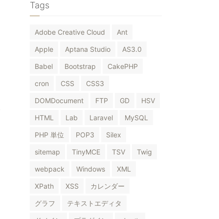
Tags
Adobe Creative Cloud
Ant
Apple
Aptana Studio
AS3.0
Babel
Bootstrap
CakePHP
cron
CSS
CSS3
DOMDocument
FTP
GD
HSV
HTML
Lab
Laravel
MySQL
PHP 単位
POP3
Silex
sitemap
TinyMCE
TSV
Twig
webpack
Windows
XML
XPath
XSS
カレンダー
グラフ
テキストエディタ