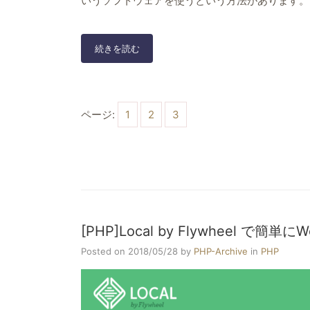
いうソフトウェアを使うという方法があります。
初
続きを読む
心
者
の
方
ページ:
1
2
3
で
も
簡
単
に
個
人
[PHP]Local by Flywheel で
サ
イ
Posted on 2018/05/28
by
PHP-Archive
in
PHP
ト
が
作
れ