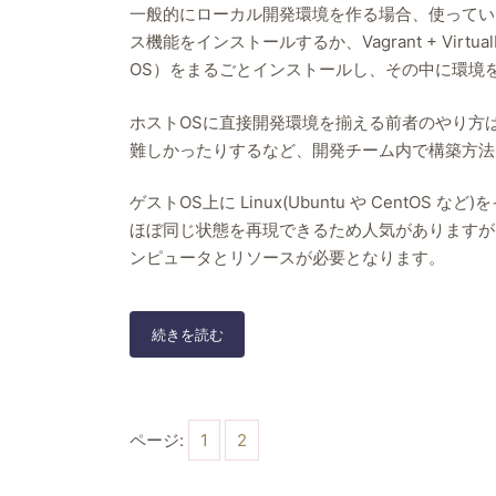
一般的にローカル開発環境を作る場合、使ってい
環
境
ス機能をインストールするか、Vagrant + Vir
を
OS）をまるごとインストールし、その中に環境
構
築
ホストOSに直接開発環境を揃える前者のやり方
難しかったりするなど、開発チーム内で構築方法
ゲストOS上に Linux(Ubuntu や Cent
ほぼ同じ状態を再現できるため人気がありますが
ンピュータとリソースが必要となります。
[PHP]Docker
続きを読む
で
PHP,
MySQL(MariaDB),
nginx
ページ:
1
2
を
使