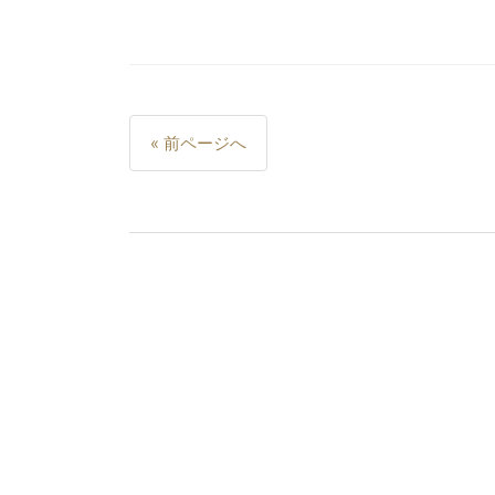
っ
た
ロ
ー
カ
ポ
ル
« 前ページへ
開
ス
発
ト
環
ナ
境
ビ
を
構
ゲ
築
ー
す
シ
る
ョ
ン