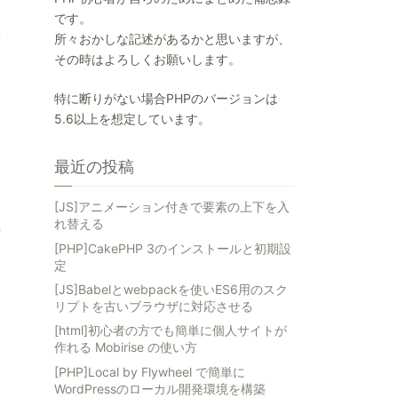
です。
所々おかしな記述があるかと思いますが、
その時はよろしくお願いします。
特に断りがない場合PHPのバージョンは
5.6以上を想定しています。
最近の投稿
[JS]アニメーション付きで要素の上下を入
れ替える
上
[PHP]CakePHP 3のインストールと初期設
定
[JS]Babelとwebpackを使いES6用のスク
リプトを古いブラウザに対応させる
[html]初心者の方でも簡単に個人サイトが
作れる Mobirise の使い方
[PHP]Local by Flywheel で簡単に
WordPressのローカル開発環境を構築