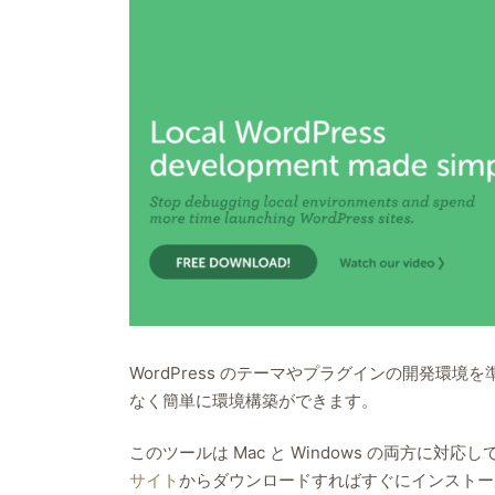
る
Mobirise
の
使
い
方
WordPress のテーマやプラグインの開発環境
なく簡単に環境構築ができます。
このツールは Mac と Windows の両方に
サイト
からダウンロードすればすぐにインストー