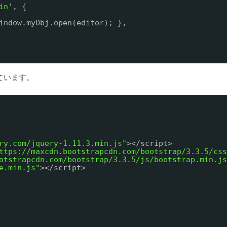
in'
, {
indow.myObj.open(editor); },
っています。
ry.com/jquery-1.11.3.min.js"
></script>
ttps://maxcdn.bootstrapcdn.com/bootstrap/3.3.5/css
otstrapcdn.com/bootstrap/3.3.5/js/bootstrap.min.js
e.min.js"
></script>