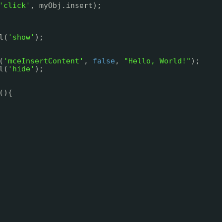
'click'
, myObj.insert);
l(
'show'
);
(
'mceInsertContent'
, 
false
, 
"Hello, World!"
);
l(
'hide'
);
(){