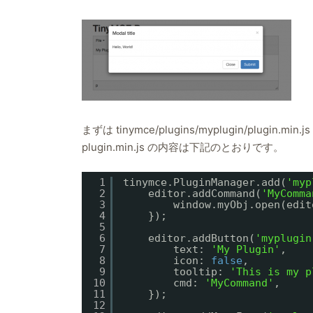
まずは tinymce/plugins/myplugin/plu
plugin.min.js の内容は下記のとおりです。
1
tinymce.PluginManager.add(
'myp
2
editor.addCommand(
'MyComma
3
window.myObj.open(edit
4
});
5
6
editor.addButton(
'myplugin
7
text: 
'My Plugin'
,
8
icon: 
false
,
9
tooltip: 
'This is my p
10
cmd: 
'MyCommand'
,
11
});
12