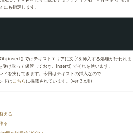
ar にも指定します。
yObj.insert() ではテキストエリアに文字を挿入する処理が行われま
r を受け取って保管しておき、insert() でそれを使います。
E の各種コマンドを実行できます。今回はテキストの挿入なので
マンドは
こちら
に掲載されています。(ver.3.x用)
れ替える
を作る