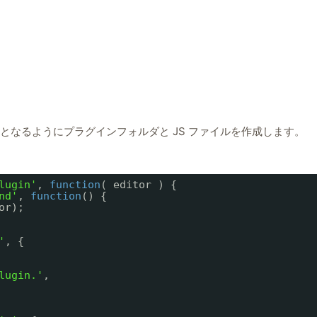
gin.min.js となるようにプラグインフォルダと JS ファイルを作成します。
lugin'
, 
function
( editor ) {
nd'
, 
function
() {
or);
'
, {
lugin.'
,