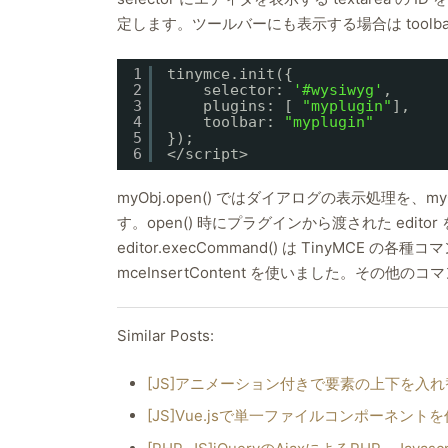
定します。ツールバーにも表示する場合は toolb
1
tinymce.init({
2
selector: 
'#wysiwyg'
,
3
plugins: [ 
"myplugin"
],
4
toolbar: 
"myplugin"
5
});
6
</script>
myObj.open() ではダイアログの表示処理を、m
す。open() 時にプラグインから渡された edito
editor.execCommand() は TinyMC
mceInsertContent を使いました。その他のコ
Similar Posts:
[JS]アニメーション付きで要素の上下を入
[JS]Vue.jsで単一ファイルコンポーネント