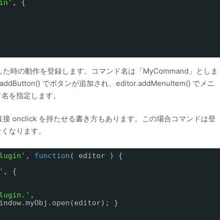
in'
, {
ューを押した時の動作を登録します。コマンド名は「MyCommand」としま
tton() でボタンが追加され、editor.addMenuItem() でメニ
ド名を指定します。
に直接 onclick を持たせる書き方もあります。この場合コマンドは登
せなくなります。
lugin'
, 
function
( editor ) {
'
, {
lugin.'
,
indow.myObj.open(editor); }