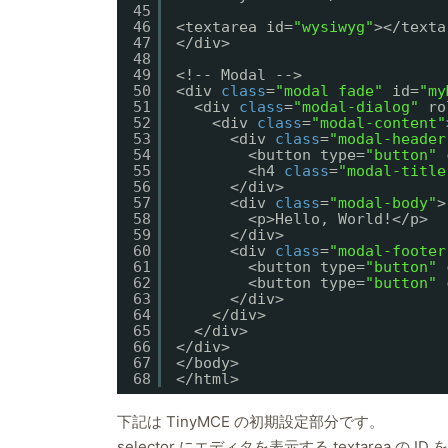
45
46
<textarea id=
"wysiwyg"
></texta
47
</div>
48
49
<!-- Modal -->
50
<div 
class
=
"modal fade"
id=
"my
51
<div 
class
=
"modal-dialog"
ro
52
<div 
class
=
"modal-content"
53
<div 
class
=
"modal-header
54
<button type=
"button"
55
<h4 
class
=
"modal-title
56
</div>
57
<div 
class
=
"modal-body"
>
58
<p>Hello, World!</p>
59
</div>
60
<div 
class
=
"modal-footer
61
<button type=
"button"
62
<button type=
"button"
63
</div>
64
</div>
65
</div>
66
</div>
67
</body>
68
</html>
下記は TinyMCE の初期設定部分です。
selector にエディタを表示する textarea の 