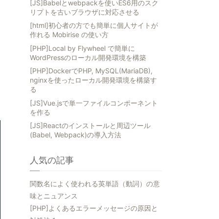
[JS]Babelとwebpackを使いES6用のスク
リプトを古いブラウザに対応させる
[html]初心者の方でも簡単に個人サイトが
作れる Mobirise の使い方
[PHP]Local by Flywheel で簡単に
WordPressのローカル開発環境を構築
[PHP]DockerでPHP, MySQL(MariaDB),
nginxを使ったローカル開発環境を構築す
る
[JS]Vue.jsで単一ファイルコンポーネント
を作る
[JS]Reactのインストールと周辺ツール
(Babel, Webpack)の導入方法
人気の記事
関数名によく使われる英単語（動詞）の意
味とニュアンス
[PHP]よくあるエラーメッセージの原因と