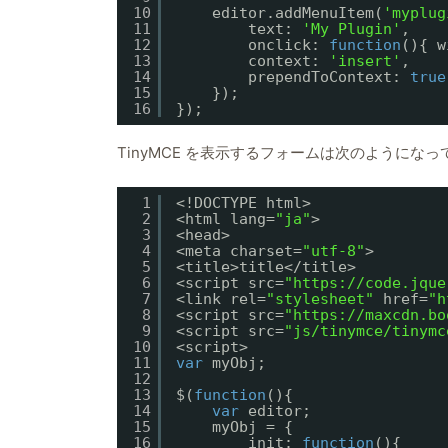
10
editor.addMenuItem(
'myplug
11
text: 
'My Plugin'
,
12
onclick: 
function
(){ w
13
context: 
'insert'
,
14
prependToContext: 
true
15
});
16
});
TinyMCE を表示するフォームは次のようにな
1
<!DOCTYPE html>
2
<html lang=
"ja"
>
3
<head>
4
<meta charset=
"utf-8"
>
5
<title>title</title>
6
<script src=
"https://code.jque
7
<link rel=
"stylesheet"
href=
"h
8
<script src=
"https://maxcdn.bo
9
<script src=
"js/tinymce/tinymc
10
<script>
11
var
myObj;
12
13
$(
function
(){
14
var
editor;
15
myObj = {
16
init: 
function
(){