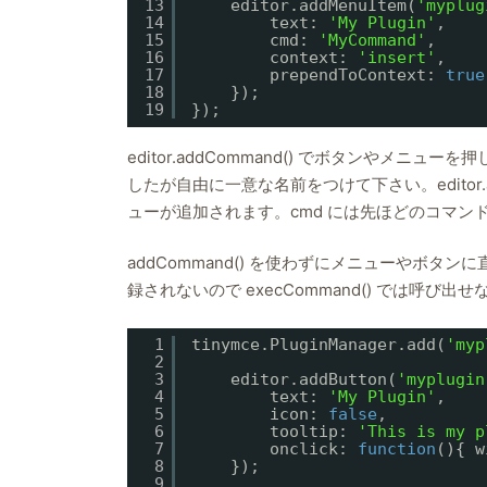
13
editor.addMenuItem(
'myplug
14
text: 
'My Plugin'
,
15
cmd: 
'MyCommand'
,
16
context: 
'insert'
,
17
prependToContext: 
true
18
});
19
});
editor.addCommand() でボタンやメニ
したが自由に一意な名前をつけて下さい。editor.addBu
ューが追加されます。cmd には先ほどのコマン
addCommand() を使わずにメニューやボタン
録されないので execCommand() では呼び出
1
tinymce.PluginManager.add(
'myp
2
3
editor.addButton(
'myplugin
4
text: 
'My Plugin'
,
5
icon: 
false
,
6
tooltip: 
'This is my p
7
onclick: 
function
(){ w
8
});
9