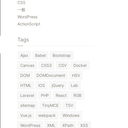
CSS
一般
WordPress
ActionScript
Tags
Ajax
Babel
Bootstrap
Canvas
CSS3
CSV
Docker
DOM
DOMDocument
HSV
/bootstrap.min.css"
>
HTML
iOS
jQuery
Lab
"
></script>
Laravel
PHP
React
RGB
sitemap
TinyMCE
TSV
Vue.js
webpack
Windows
WordPress
XML
XPath
XSS