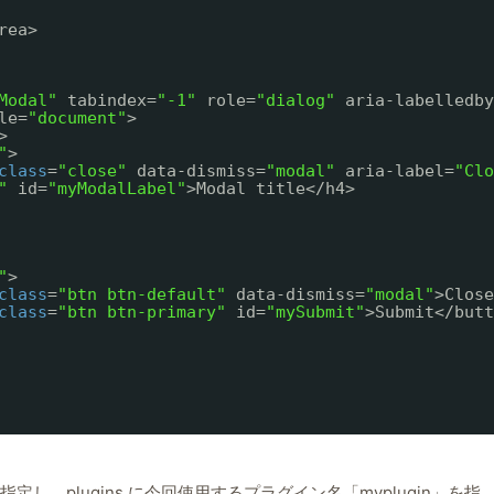
rea>
Modal"
tabindex=
"-1"
role=
"dialog"
aria-labelledby
le=
"document"
>
>
"
>
class
=
"close"
data-dismiss=
"modal"
aria-label=
"Clo
"
id=
"myModalLabel"
>Modal title</h4>
"
>
class
=
"btn btn-default"
data-dismiss=
"modal"
>Close
class
=
"btn btn-primary"
id=
"mySubmit"
>Submit</butt
ID を指定し、plugins に今回使用するプラグイン名「myplugin」を指