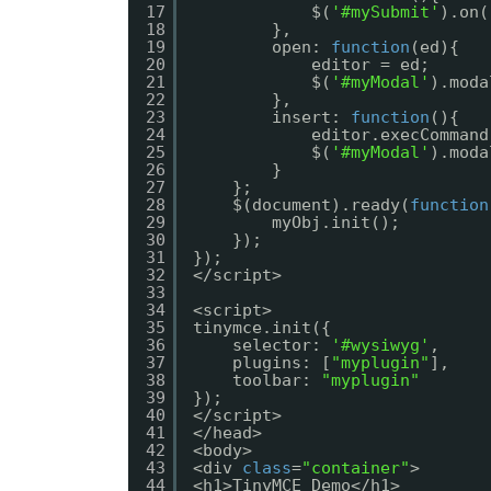
17
$(
'#mySubmit'
).on(
18
},
19
open: 
function
(ed){
20
editor = ed;
21
$(
'#myModal'
).moda
22
},
23
insert: 
function
(){
24
editor.execCommand
25
$(
'#myModal'
).moda
26
}
27
};
28
$(document).ready(
function
29
myObj.init();
30
});
31
});
32
</script>
33
34
<script>
35
tinymce.init({
36
selector: 
'#wysiwyg'
,
37
plugins: [
"myplugin"
],
38
toolbar: 
"myplugin"
39
});
40
</script>
41
</head>
42
<body>
43
<div 
class
=
"container"
>
44
<h1>TinyMCE Demo</h1>