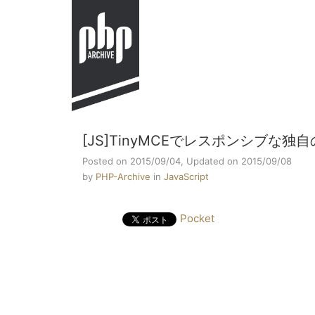
[JS]TinyMCEでレスポンシブな独自の
Posted on 2015/09/04,
Updated on 2015/09/08
by
PHP-Archive
in
JavaScript
Pocket