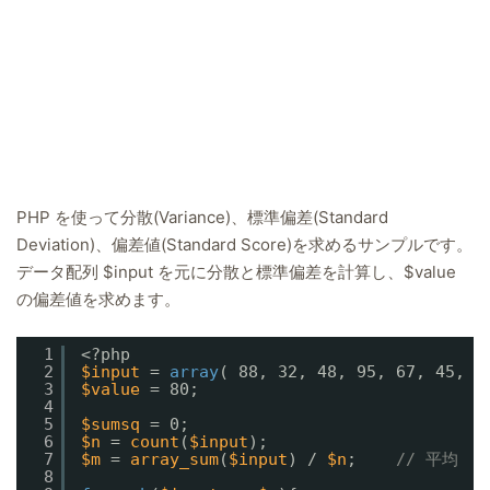
PHP を使って分散(Variance)、標準偏差(Standard
Deviation)、偏差値(Standard Score)を求めるサンプルです。
データ配列 $input を元に分散と標準偏差を計算し、$value
の偏差値を求めます。
1
<?php
2
$input
= 
array
( 88, 32, 48, 95, 67, 45, 9
3
$value
= 80;
4
5
$sumsq
= 0;
6
$n
= 
count
(
$input
);
7
$m
= 
array_sum
(
$input
) / 
$n
;    
// 平均
8