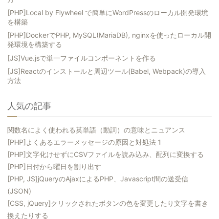
[PHP]Local by Flywheel で簡単にWordPressのローカル開発環境
を構築
[PHP]DockerでPHP, MySQL(MariaDB), nginxを使ったローカル開
発環境を構築する
[JS]Vue.jsで単一ファイルコンポーネントを作る
[JS]Reactのインストールと周辺ツール(Babel, Webpack)の導入
方法
人気の記事
関数名によく使われる英単語（動詞）の意味とニュアンス
[PHP]よくあるエラーメッセージの原因と対処法 1
[PHP]文字化けせずにCSVファイルを読み込み、配列に変換する
[PHP]日付から曜日を割り出す
[PHP, JS]jQueryのAjaxによるPHP、Javascript間の送受信
(JSON)
[CSS, jQuery]クリックされたボタンの色を変更したり文字を書き
換えたりする