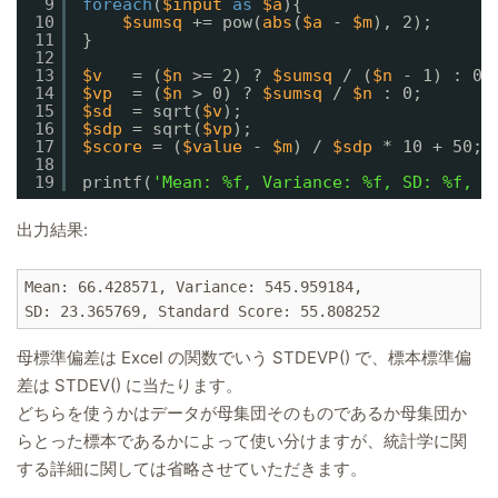
9
foreach
(
$input
as
$a
){
10
$sumsq
+= pow(
abs
(
$a
- 
$m
), 2);
11
}
12
13
$v
= (
$n
>= 2) ? 
$sumsq
/ (
$n
- 1) : 0;
14
$vp
= (
$n
> 0) ? 
$sumsq
/ 
$n
: 0;       
15
$sd
= sqrt(
$v
);                         
16
$sdp
= sqrt(
$vp
);                        
17
$score
= (
$value
- 
$m
) / 
$sdp
* 10 + 50; 
18
19
printf(
'Mean: %f, Variance: %f, SD: %f, S
出力結果:
Mean: 66.428571, Variance: 545.959184,

母標準偏差は Excel の関数でいう STDEVP() で、標本標準偏
差は STDEV() に当たります。
どちらを使うかはデータが母集団そのものであるか母集団か
らとった標本であるかによって使い分けますが、統計学に関
する詳細に関しては省略させていただきます。