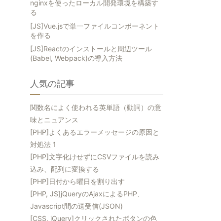
nginxを使ったローカル開発環境を構築す
る
[JS]Vue.jsで単一ファイルコンポーネント
を作る
[JS]Reactのインストールと周辺ツール
(Babel, Webpack)の導入方法
人気の記事
関数名によく使われる英単語（動詞）の意
味とニュアンス
[PHP]よくあるエラーメッセージの原因と
対処法 1
[PHP]文字化けせずにCSVファイルを読み
込み、配列に変換する
[PHP]日付から曜日を割り出す
[PHP, JS]jQueryのAjaxによるPHP、
Javascript間の送受信(JSON)
[CSS, jQuery]クリックされたボタンの色