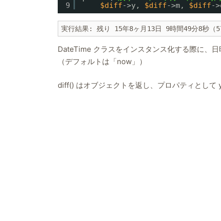
9
$diff
->y, 
$diff
->m, 
$diff
->
実行結果: 残り 15年8ヶ月13日 9時間49分8秒（5
DateTime クラスをインスタンス化する際
（デフォルトは「now」）
diff() はオブジェクトを返し、プロパティとして 