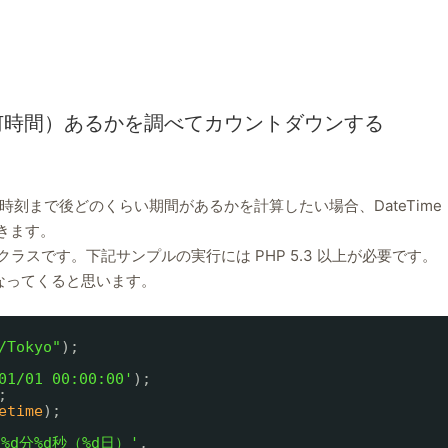
（何時間）あるかを調べてカウントダウンする
刻まで後どのくらい期間があるかを計算したい場合、DateTime
できます。
るクラスです。下記サンプルの実行には PHP 5.3 以上が必要です。
なってくると思います。
/Tokyo"
);
01/01 00:00:00'
);
;
etime
);
間%d分%d秒（%d日）'
,