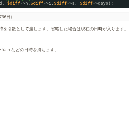
d, 
$diff
->h,
$diff
->i,
$diff
->s, 
$diff
->days);
736日）
に、日時を引数として渡します。省略した場合は現在の日時が入ります。
y や h などの日時を持ちます。