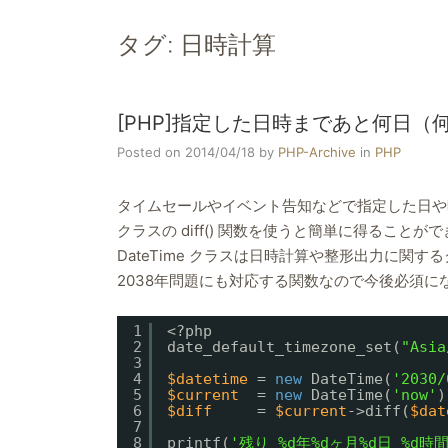
タグ:
日時計算
[PHP]指定した日時まであと何日
Posted on 2014/04/18
by
PHP-Archive
in
PHP
タイムセールやイベント告知などで指定した日や時
クラスの diff() 関数を使うと簡単に得ることが
DateTime クラスは日時計算や整形出力に関す
2038年問題にも対応する関数なので今後必須に
1
<?php
2
date_default_timezone_set(
"Asia
3
4
$datetime
= 
new
DateTime(
'2030/
5
$current
= 
new
DateTime(
'now'
)
6
$diff
= 
$current
->diff(
$dat
7
8
printf(
'残り %d年%dヶ月%d日 %d時