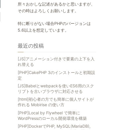
所々おかしな記述があるかと思いますが、
その時はよろしくお願いします。
特に断りがない場合PHPのバージョンは
5.6以上を想定しています。
最近の投稿
[JS]アニメーション付きで要素の上下を入
れ替える
[PHP]CakePHP 3のインストールと初期設
定
[JS]Babelとwebpackを使いES6用のスク
リプトを古いブラウザに対応させる
[html]初心者の方でも簡単に個人サイトが
作れる Mobirise の使い方
[PHP]Local by Flywheel で簡単に
WordPressのローカル開発環境を構築
[PHP]DockerでPHP, MySQL(MariaDB),