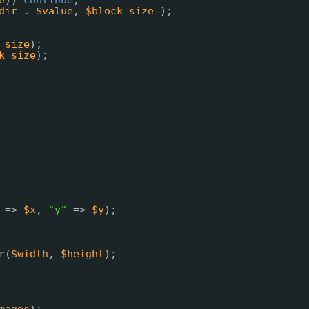
e
)) 
continue
;
dir
. 
$value
, 
$block_size
);
_size
);
k_size
);
=> 
$x
, 
"y"
=> 
$y
);
r(
$width
, 
$height
);