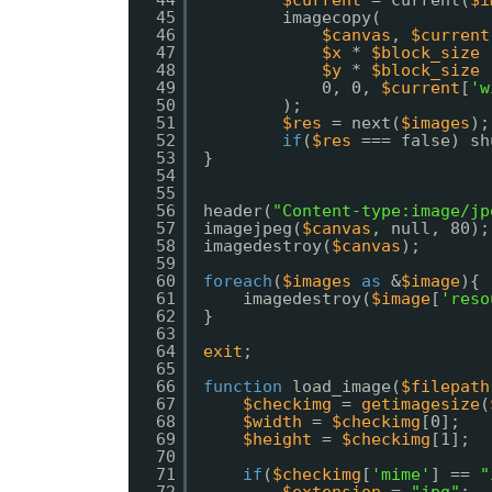
44
$current
= current(
$i
45
imagecopy(
46
$canvas
, 
$current
47
$x
* 
$block_size
48
$y
* 
$block_size
49
0, 0, 
$current
[
'w
50
);
51
$res
= next(
$images
);
52
if
(
$res
=== false) sh
53
}
54
55
56
header(
"Content-type:image/jp
57
imagejpeg(
$canvas
, null, 80);
58
imagedestroy(
$canvas
);
59
60
foreach
(
$images
as
&
$image
){
61
imagedestroy(
$image
[
'reso
62
}
63
64
exit
;
65
66
function
load_image(
$filepath
67
$checkimg
= 
getimagesize
(
68
$width
= 
$checkimg
[0];
69
$height
= 
$checkimg
[1];
70
71
if
(
$checkimg
[
'mime'
] == 
"