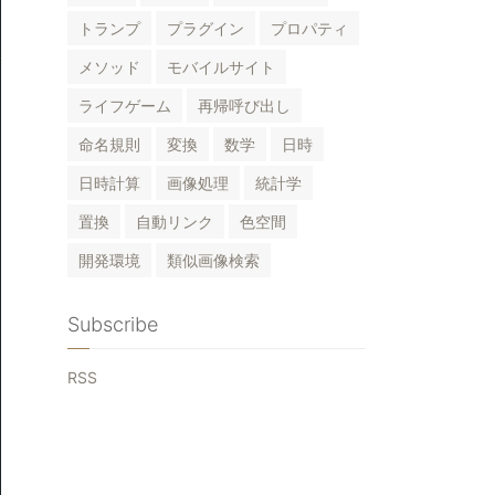
トランプ
プラグイン
プロパティ
x-png"
){
メソッド
モバイルサイト
ライフゲーム
再帰呼び出し
命名規則
変換
数学
日時
日時計算
画像処理
統計学
置換
自動リンク
色空間
開発環境
類似画像検索
Subscribe
 
$width
, 
$height
);
RSS