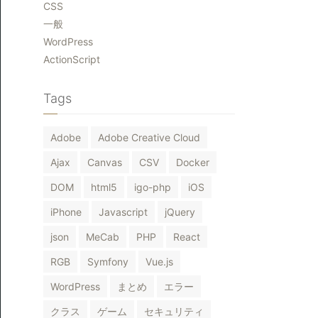
CSS
一般
WordPress
ActionScript
Tags
Adobe
Adobe Creative Cloud
Ajax
Canvas
CSV
Docker
DOM
html5
igo-php
iOS
iPhone
Javascript
jQuery
json
MeCab
PHP
React
RGB
Symfony
Vue.js
WordPress
まとめ
エラー
{
クラス
ゲーム
セキュリティ