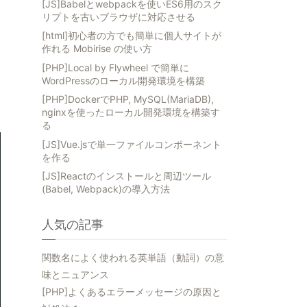
[JS]Babelとwebpackを使いES6用のスク
リプトを古いブラウザに対応させる
[html]初心者の方でも簡単に個人サイトが
作れる Mobirise の使い方
[PHP]Local by Flywheel で簡単に
WordPressのローカル開発環境を構築
[PHP]DockerでPHP, MySQL(MariaDB),
nginxを使ったローカル開発環境を構築す
る
[JS]Vue.jsで単一ファイルコンポーネント
を作る
[JS]Reactのインストールと周辺ツール
(Babel, Webpack)の導入方法
人気の記事
関数名によく使われる英単語（動詞）の意
味とニュアンス
[PHP]よくあるエラーメッセージの原因と