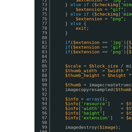
72
$extension
= 
"jpg"
;
73
} 
else
if
(
$checkimg
[
'mim
74
$extension
= 
"gif"
;
75
} 
else
if
(
$checkimg
[
'mim
76
$extension
= 
"png"
;
77
} 
else
{
78
exit
;
79
}
80
81
if
(
$extension
== 
'jpg'
){
$
82
if
(
$extension
== 
'gif'
){
$
83
if
(
$extension
== 
'png'
){
$
84
85
86
$scale
= 
$block_size
/ mi
87
$thumb_width
= 
$width
* 
88
$thumb_height
= 
$height
*
89
90
$thumb
= imagecreatetruec
91
imagecopyresampled(
$thumb
92
93
$info
= 
array
();
94
$info
[
'resource'
]    = 
$t
95
$info
[
'width'
]       = 
$t
96
$info
[
'height'
]      = 
$t
97
$info
[
'extension'
]   = 
$e
98
99
imagedestroy(
$image
);