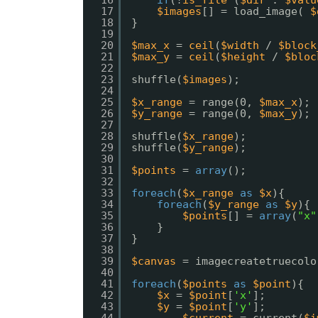
16
if
(!
is_file
(
$dir
. 
$valu
17
$images
[] = load_image( 
$
18
}
19
20
$max_x
= 
ceil
(
$width
/ 
$block
21
$max_y
= 
ceil
(
$height
/ 
$bloc
22
23
shuffle(
$images
);
24
25
$x_range
= range(0, 
$max_x
);
26
$y_range
= range(0, 
$max_y
);
27
28
shuffle(
$x_range
);
29
shuffle(
$y_range
);
30
31
$points
= 
array
();
32
33
foreach
(
$x_range
as
$x
){
34
foreach
(
$y_range
as
$y
){
35
$points
[] = 
array
(
"x"
36
}
37
}
38
39
$canvas
= imagecreatetruecolo
40
41
foreach
(
$points
as
$point
){
42
$x
= 
$point
[
'x'
];
43
$y
= 
$point
[
'y'
];