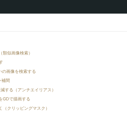
る（類似画像検索）
す
色合いの画像を検索する
ン補間
を軽減する（アンチエイリアス）
をGDで描画する
抜く（クリッピングマスク）