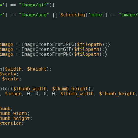
e'
] == 
"image/gif"
){
e'
] == 
"image/png"
|| 
$checkimg
[
'mime'
] == 
"image/
image
= ImageCreateFromJPEG(
$filepath
);}
image
= ImageCreateFromGIF(
$filepath
);}
image
= ImageCreateFromPNG(
$filepath
);}
n(
$width
, 
$height
);
$scale
;
 
$scale
;
olor(
$thumb_width
, 
$thumb_height
);
, 
$image
, 0, 0, 0, 0, 
$thumb_width
, 
$thumb_height
,
humb
;
humb_width
;
humb_height
;
xtension
;