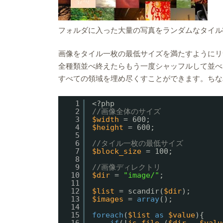
フォルダに入った大量の写真をランダムなタイル
画像をタイル一枚の最低サイズを満たすようにリサイ
全種類並べ終えたらもう一度シャッフルして並べ
すべての領域を埋め尽くすことができます。ちな
1
<?php
2
//画像全体のサイズ
3
$width
= 600;
4
$height
= 600;
5
6
//タイル一枚の最低サイズ
7
$block_size
= 100;
8
9
//画像ディレクトリ
10
$dir
= 
"image/"
;
11
12
$list
= scandir(
$dir
);
13
$images
= 
array
();
14
15
foreach
(
$list
as
$value
){