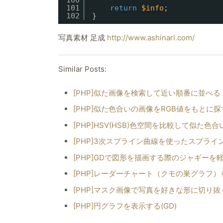
100
101
return
$info
;
102
}
写真素材 足成
http://www.ashinari.com/
Similar Posts:
[PHP]似た画像を検索して近い順番に並べ
[PHP]似た色合いの画像をRGB値をもとに探
[PHP]HSV(HSB)色空間を比較して似た
[PHP]3次スプライン曲線を使ったスプライ
[PHP]GDで図形を描画する際のジャギー
[PHP]レーダーチャート（クモの巣グラフ）
[PHP]マスク画像で写真を好きな形に切り
[PHP]円グラフを表示する(GD)