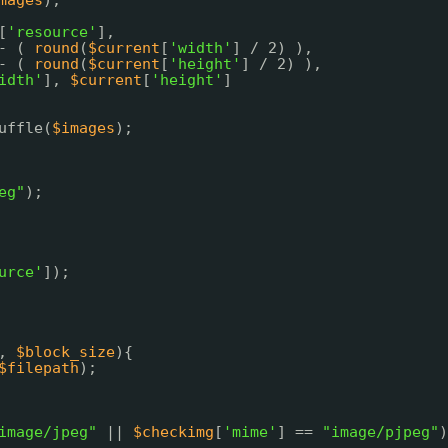
mages
);
[
'resource'
],
- ( 
round
(
$current
[
'width'
] / 2) ),
- ( 
round
(
$current
[
'height'
] / 2) ), 
idth'
], 
$current
[
'height'
]
uffle(
$images
);
eg"
);
urce'
]);
, 
$block_size
){
$filepath
);
image/jpeg"
|| 
$checkimg
[
'mime'
] == 
"image/pjpeg"
)