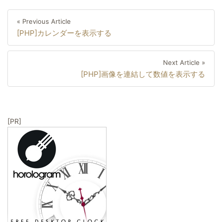
投
Previous
« Previous Article
稿
[PHP]カレンダーを表示する
Article
ナ
ビ
Next
Next Article »
ゲ
[PHP]画像を連結して数値を表示する
Artic
ー
シ
ョ
[PR]
ン