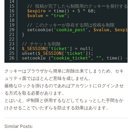
14
15
// 投稿が完了したら制限用のクッキーを発行する
16
$expire
= time() + 5 * 60;
17
$value
= 
"true"
;
18
19
// このクッキーが存在する間は投稿を制限
20
setcookie(
'cookie_post'
, 
$value
, 
$expir
21
}
22
23
// チケットを削除
24
$_SESSION
[
'ticket'
] = null;
25
unset(
$_SESSION
[
'ticket'
]);
26
setcookie (
"cookie_ticket"
, 
""
, time() - 
クッキーはブラウザから簡単に削除出来てしまうため、セキ
ュリティ面ではほとんど意味を成しません。
厳格なロックを掛けるのであればアカウントにログインさせ
る方式を取る必要があります。
とはいえ、IP制限と併用するなどしてちょっとした手間をか
けさせることでいたずらを防止する効果はあります。
Similar Posts: