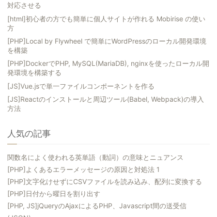
対応させる
[html]初心者の方でも簡単に個人サイトが作れる Mobirise の使い
方
[PHP]Local by Flywheel で簡単にWordPressのローカル開発環境
を構築
[PHP]DockerでPHP, MySQL(MariaDB), nginxを使ったローカル開
発環境を構築する
[JS]Vue.jsで単一ファイルコンポーネントを作る
[JS]Reactのインストールと周辺ツール(Babel, Webpack)の導入
方法
人気の記事
関数名によく使われる英単語（動詞）の意味とニュアンス
[PHP]よくあるエラーメッセージの原因と対処法 1
[PHP]文字化けせずにCSVファイルを読み込み、配列に変換する
[PHP]日付から曜日を割り出す
[PHP, JS]jQueryのAjaxによるPHP、Javascript間の送受信