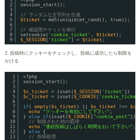
2
session_start();
3
4
// ランダムな文字列を生成
5
$ticket
= md5(uniqid(mt_rand(), true));
6
7
// 確認用チケットを発行
8
setcookie(
'cookie_ticket'
, 
$ticket
);
9
$_SESSION
[
'ticket'
] = 
$ticket
;
2. 投稿時にクッキーをチェックし、投稿に成功したら制限を
かける
1
<?php
2
session_start();
3
4
$s_ticket
= isset(
$_SESSION
[
'ticket'
])   
5
$c_ticket
= isset(
$_COOKIE
[
'cookie_ticket
6
7
if
( 
empty
(
$s_ticket
) || 
$s_ticket
!== 
$c_
8
echo
"クッキーを有効にして下さい"
;
9
} 
else
if
(isset(
$_COOKIE
[
"cookie_post"
]))
10
// 制限された時の処理
11
echo
"連続投稿はしばらく時間をおいて下さい"
;
12
} 
else
{
13
// 投稿処理