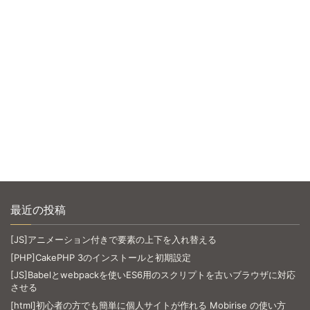
最近の投稿
[JS]アニメーション付きで要素の上下を入れ替える
[PHP]CakePHP 3のインストールと初期設定
[JS]Babelとwebpackを使いES6用のスクリプトを古いブラウザに対応
させる
[html]初心者の方でも簡単に個人サイトが作れる Mobirise の使い方