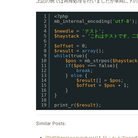
上記の例では再帰処理を行いましたが単純に下の
1
<?php
2
mb_internal_encoding(
'utf-8'
);
3
4
$needle
= 
'テスト'
;
5
$haystack
= 
'これはテストです。二
6
7
$offset
= 0;
8
$result
= 
array
();
9
while
(true){
10
$pos
= mb_strpos(
$haystack
11
if
(
$pos
=== false){
12
break
;
13
} 
else
{
14
$result
[] = 
$pos
;
15
$offset
= 
$pos
+ 1;
16
}
17
}
18
19
print_r(
$result
);
Similar Posts:
[PHP]htmlspecialchars()を行った上でprint