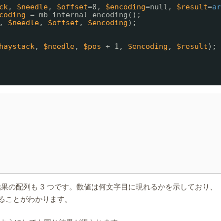
ck
, 
$needle
, 
$offset
=0, 
$encoding
=null, 
$result
=
ar
coding
= mb_internal_encoding();
, 
$needle
, 
$offset
, 
$encoding
);
haystack
, 
$needle
, 
$pos
+ 1, 
$encoding
, 
$result
);
結果の配列も 3 つです。数値は何文字目に現れるかを示しており、
在することがわかります。