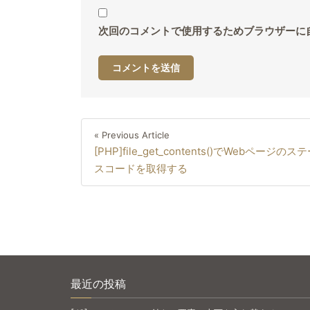
次回のコメントで使用するためブラウザーに
投
Previous
« Previous Article
稿
[PHP]file_get_contents()でWebページのス
Article
ナ
スコードを取得する
ビ
ゲ
ー
シ
ョ
ン
最近の投稿