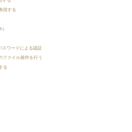
で表現する
th）
イムパスワードによる認証
等のファイル操作を行う
する