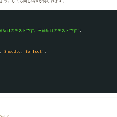
ようにしても同じ結果が得られます。
箇所目のテストです。三箇所目のテストです'
;
, 
$needle
, 
$offset
);
f()する