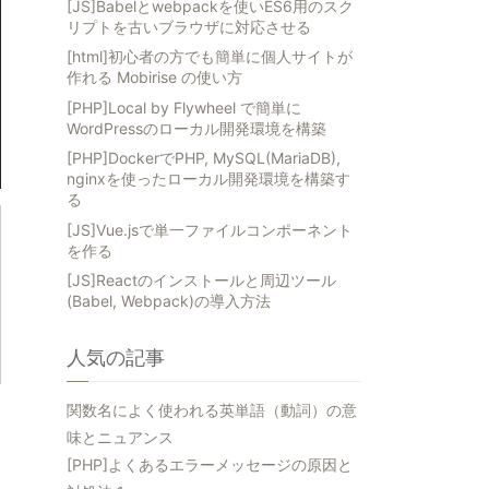
[JS]Babelとwebpackを使いES6用のスク
ray
() ){
リプトを古いブラウザに対応させる
[html]初心者の方でも簡単に個人サイトが
作れる Mobirise の使い方
[PHP]Local by Flywheel で簡単に
WordPressのローカル開発環境を構築
[PHP]DockerでPHP, MySQL(MariaDB),
nginxを使ったローカル開発環境を構築す
る
[JS]Vue.jsで単一ファイルコンポーネント
を作る
[JS]Reactのインストールと周辺ツール
(Babel, Webpack)の導入方法
人気の記事
関数名によく使われる英単語（動詞）の意
味とニュアンス
[PHP]よくあるエラーメッセージの原因と