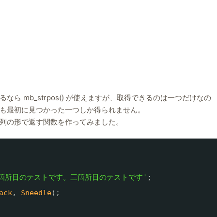
 mb_strpos() が使えますが、取得できるのは一つだけなの
も最初に見つかった一つしか得られません。
列の形で返す関数を作ってみました。
箇所目のテストです。三箇所目のテストです'
;
ack
, 
$needle
);