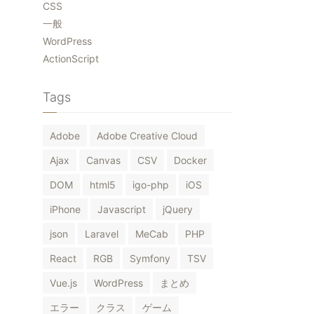
CSS
一般
WordPress
ActionScript
Tags
Adobe
Adobe Creative Cloud
Ajax
Canvas
CSV
Docker
DOM
html5
igo-php
iOS
iPhone
Javascript
jQuery
json
Laravel
MeCab
PHP
React
RGB
Symfony
TSV
Vue.js
WordPress
まとめ
エラー
クラス
ゲーム