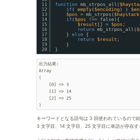
11
function
mb_strpos_all(
$haysta
12
if
( 
empty
(
$encoding
) ) 
$en
13
$pos
= mb_strpos(
$haystack
14
if
(
$pos
!== false){
15
$result
[] = 
$pos
;
16
return
mb_strpos_all(
$
17
} 
else
{
18
return
$result
;
19
}
20
}
出力結果: 

Array

(

    [0] => 3

    [1] => 14

    [2] => 25

キーワードとなる語句は 3 回使われているので
3 文字目、14 文字目、25 文字目に単語が存