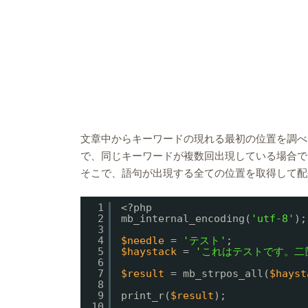
文章中からキーワードの現れる最初の位置を調べるなら
で、同じキーワードが複数回出現している場合で
そこで、語句が出現する全ての位置を取得して配
1
<?php
2
mb_internal_encoding(
'utf-8'
);
3
4
$needle
= 
'テスト'
;
5
$haystack
= 
'これはテストです。二
6
7
$result
= mb_strpos_all(
$hayst
8
9
print_r(
$result
);
10